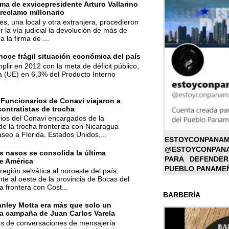
ma de exvicepresidente Arturo Vallarino
reclamo millonario
s, una local y otra extranjera, procedieron
r la vía judicial la devolución de más de
a la firma de ...
oce frágil situación económica del país
mplir en 2012 con la meta de déficit público,
a (UE) en 6,3% del Producto Interno
 Funcionarios de Conavi viajaron a
contratistas de trocha
ios del Conavi encargados de la
de la trocha fronteriza con Nicaragua
aseo a Florida, Estados Unidos,...
ESTOYC
@ESTOYCONPAN
 nasos se consolida la última
PARA DEFENDER
e América
PUEBLO PANAME
región selvática al noroeste del país,
te al oeste de la provincia de Bocas del
la frontera con Cost...
BARBERÍA
anley Motta era más que solo un
la campaña de Juan Carlos Varela
nes de conversaciones de mensajería