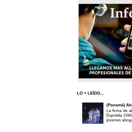
LO + LEÍDO...
(Panamá) Ab
La firma de a
Espriella (V
jóvenes abog