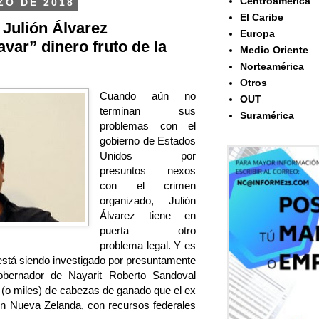
Centroamérica
ZO DE 2018
El Caribe
 Julión Álvarez
Europa
avar” dinero fruto de la
Medio Oriente
Norteamérica
Otros
Cuando aún no
OUT
terminan sus
Suramérica
problemas con el
gobierno de Estados
Unidos por
presuntos nexos
con el crimen
organizado, Julión
Álvarez tiene en
puerta otro
problema legal. Y es
está siendo investigado por presuntamente
obernador de Nayarit Roberto Sandoval
s (o miles) de cabezas de ganado que el ex
 en Nueva Zelanda, con recursos federales