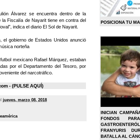
ulión Álvarez se encuentra dentro de la
 la Fiscalía de Nayarit tiene en contra del
POSICIONA TU M
l”, indica el diario El Sol de Nayarit.
, el gobierno de Estados Unidos anunció
 música norteña
el futbol mexicano Rafael Márquez, estaban
das por el Departamento del Tesoro, por
oveniente del narcotráfico.
om - (
PULSE AQUÍ
)
el
jueves, marzo 08, 2018
INICIAN CAMPAÑ
teamérica
FONDOS PA
GASTROENTER
FRANYURIS DU
BATALLA AL CÁN