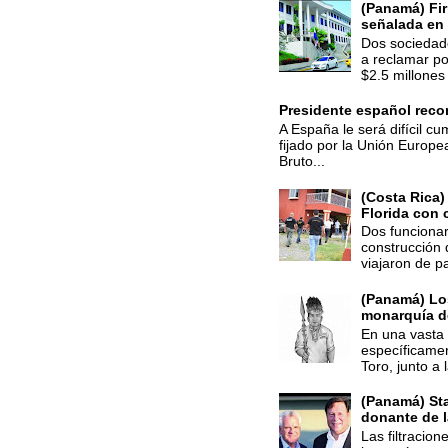
(Panamá) Fir
señalada en 
Dos sociedade
a reclamar po
$2.5 millones 
Presidente español recon
A España le será difícil cu
fijado por la Unión Europe
Bruto...
(Costa Rica)
Florida con 
Dos funcionar
construcción 
viajaron de p
(Panamá) Los
monarquía d
En una vasta 
específicamen
Toro, junto a 
(Panamá) St
donante de 
Las filtracio