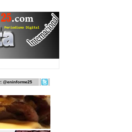
r:
@eninforme25