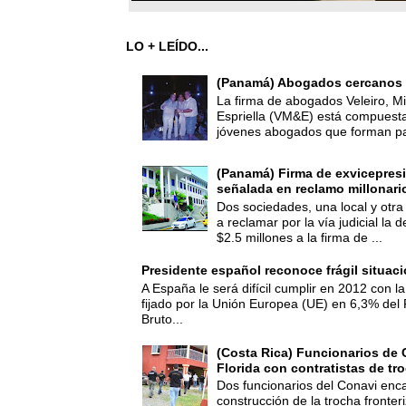
LO + LEÍDO...
(Panamá) Abogados cercanos 
La firma de abogados Veleiro, Mi
Espriella (VM&E) está compuest
jóvenes abogados que forman par
(Panamá) Firma de exvicepresi
señalada en reclamo millonari
Dos sociedades, una local y otra
a reclamar por la vía judicial la
$2.5 millones a la firma de ...
Presidente español reconoce frágil situac
A España le será difícil cumplir en 2012 con la
fijado por la Unión Europea (UE) en 6,3% del 
Bruto...
(Costa Rica) Funcionarios de 
Florida con contratistas de tr
Dos funcionarios del Conavi enc
construcción de la trocha fronte