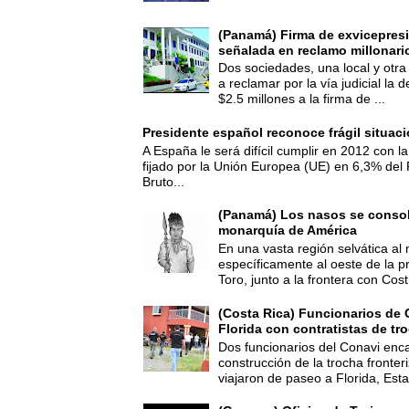
(Panamá) Firma de exvicepresi
señalada en reclamo millonari
Dos sociedades, una local y otra
a reclamar por la vía judicial la
$2.5 millones a la firma de ...
Presidente español reconoce frágil situac
A España le será difícil cumplir en 2012 con la
fijado por la Unión Europea (UE) en 6,3% del 
Bruto...
(Panamá) Los nasos se consoli
monarquía de América
En una vasta región selvática al 
específicamente al oeste de la p
Toro, junto a la frontera con Cost.
(Costa Rica) Funcionarios de 
Florida con contratistas de tr
Dos funcionarios del Conavi enc
construcción de la trocha fronte
viajaron de paseo a Florida, Esta