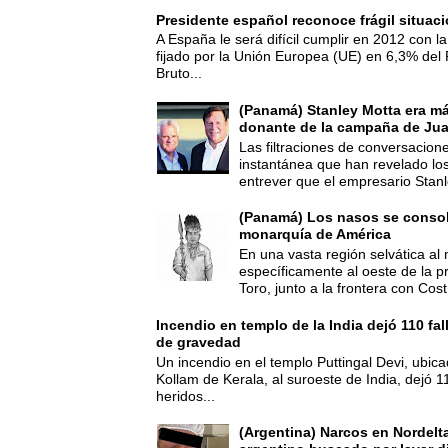
Presidente español reconoce frágil situac
A España le será difícil cumplir en 2012 con la
fijado por la Unión Europea (UE) en 6,3% del 
Bruto...
(Panamá) Stanley Motta era m
donante de la campaña de Jua
Las filtraciones de conversacion
instantánea que han revelado lo
entrever que el empresario Stanl
(Panamá) Los nasos se consoli
monarquía de América
En una vasta región selvática al 
específicamente al oeste de la p
Toro, junto a la frontera con Cost.
Incendio en templo de la India dejó 110 fa
de gravedad
Un incendio en el templo Puttingal Devi, ubicad
Kollam de Kerala, al suroeste de India, dejó 1
heridos...
(Argentina) Narcos en Nordelt