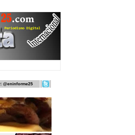
r:
@eninforme25