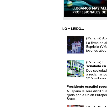
LO + LEÍDO...
(Panamá) Ab
La firma de a
Espriella (V
jóvenes abog
(Panamá) Fir
señalada en 
Dos sociedade
a reclamar po
$2.5 millones 
Presidente español recon
A España le será difícil cu
fijado por la Unión Europe
Bruto...