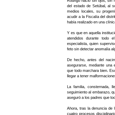
Rodrigo nació sin ojos, sin 
del estado de Setúbal, al s
medios locales, su progeni
acudir a la Fiscalía del dist
había realizado en una clíni
Y es que en aquella institu
atendidos durante todo 
especialista, quien supervi
feto sin detectar anomalía al
De hecho, antes del nacimi
asegurarse, mediante una e
que todo marchara bien. Eso
llegar a tener malformacione
La familia, consternada, l
seguimiento al embarazo, qu
aseguró a los padres que tod
Ahora, tras la denuncia de 
cuatro procesos disciplinar