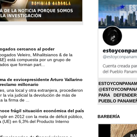
ogados cercanos al poder
bogados Veleiro, Mihalitsianos & de la
M&E) está compuesta por un grupo de
ados que forman part...
ma de exvicepresidente Arturo Vallarino
ESTOYC
reclamo millonario
@ESTOYCONPAN
s, una local y otra extranjera, procedieron
r la vía judicial la devolución de más de
PARA DEFENDER
a la firma de ...
PUEBLO PANAME
oce frágil situación económica del país
BARBERÍA
mplir en 2012 con la meta de déficit público,
a (UE) en 6,3% del Producto Interno