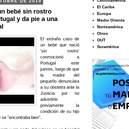
Centroamérica
TUBRE DE 2019
El Caribe
un bebé sin rostro
Europa
ugal y da pie a una
Medio Oriente
al
Norteamérica
Otros
El extraño caso de
OUT
un bebé que nació
Suramérica
'sin rostro'
conmocionó a
Portugal este
jueves, luego de que
la madre del
pequeño denunciara
a su obstetra ante la
Justicia por no
advertirle
previamente la
condición de su hijo
 se "encontraba bien".