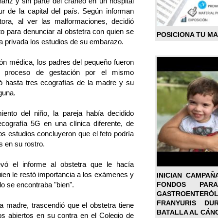
nariz y sin parte del cráneo en un hospital
ur de la capital del país. Según informan
tora, al ver las malformaciones, decidió
rito para denunciar al obstetra con quien se
POSICIONA TU M
ca privada los estudios de su embarazo.
ción médica, los padres del pequeño fueron
el proceso de gestación por el mismo
só hasta tres ecografías de la madre y su
guna.
ento del niño, la pareja había decidido
cografía 5G en una clínica diferente, de
s estudios concluyeron que el feto podría
s en su rostro.
levó el informe al obstetra que le hacía
ien le restó importancia a los exámenes y
INICIAN CAMPAÑ
FONDOS PA
o se encontraba "bien".
GASTROENTER
FRANYURIS DU
la madre, trascendió que el obstetra tiene
BATALLA AL CÁN
ios abiertos en su contra en el Colegio de