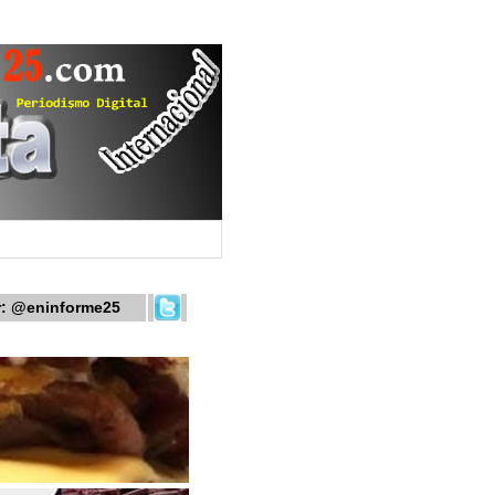
r:
@eninforme25