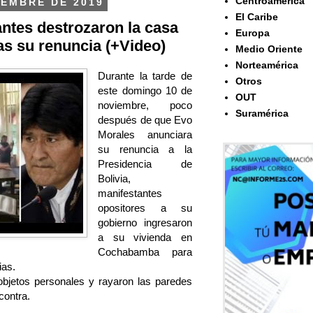
Centroamérica
IEMBRE DE 2019
El Caribe
antes destrozaron la casa
Europa
as su renuncia (+Video)
Medio Oriente
Norteamérica
Durante la tarde de
Otros
este domingo 10 de
OUT
noviembre, poco
Suramérica
después de que Evo
Morales anunciara
su renuncia a la
Presidencia de
Bolivia,
manifestantes
opositores a su
gobierno ingresaron
a su vivienda en
Cochabamba para
ias.
bjetos personales y rayaron las paredes
contra.