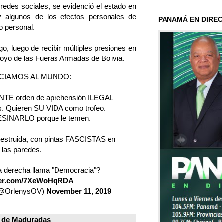
redes sociales, se evidenció el estado en
y algunos de los efectos personales de
PANAMÁ EN DIRE
o personal.
rgo, luego de recibir múltiples presiones en
apoyo de las Fueras Armadas de Bolivia.
CIAMOS AL MUNDO:
TE orden de aprehensión ILEGAL
s. Quieren SU VIDA como trofeo.
ESINARLO porque le temen.
destruida, con pintas FASCISTAS en
las paredes.
la derecha llama "Democracia"?
tter.com/7XeWoHqRDA
(@OrlenysOV)
November 11, 2019
 de
Maduradas