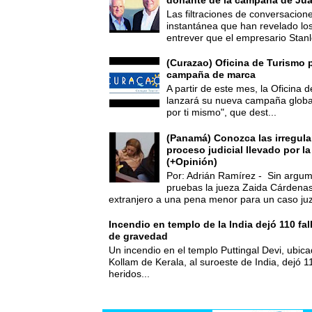
donante de la campaña de Jua
Las filtraciones de conversacion
instantánea que han revelado lo
entrever que el empresario Stanl
(Curazao) Oficina de Turismo 
campaña de marca
A partir de este mes, la Oficina
lanzará su nueva campaña global
por ti mismo", que dest...
(Panamá) Conozca las irregula
proceso judicial llevado por l
(+Opinión)
Por: Adrián Ramírez - Sin argum
pruebas la jueza Zaida Cárdena
extranjero a una pena menor para un caso juz
Incendio en templo de la India dejó 110 fa
de gravedad
Un incendio en el templo Puttingal Devi, ubicad
Kollam de Kerala, al suroeste de India, dejó 1
heridos...