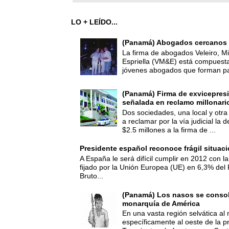
LO + LEÍDO...
(Panamá) Abogados cercanos 
La firma de abogados Veleiro, Mi
Espriella (VM&E) está compuest
jóvenes abogados que forman par
(Panamá) Firma de exvicepresi
señalada en reclamo millonari
Dos sociedades, una local y otra
a reclamar por la vía judicial la
$2.5 millones a la firma de ...
Presidente español reconoce frágil situac
A España le será difícil cumplir en 2012 con la
fijado por la Unión Europea (UE) en 6,3% del 
Bruto...
(Panamá) Los nasos se consoli
monarquía de América
En una vasta región selvática al 
específicamente al oeste de la p