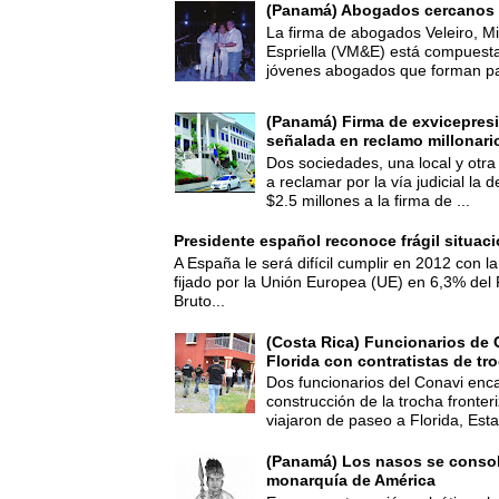
(Panamá) Abogados cercanos 
La firma de abogados Veleiro, Mi
Espriella (VM&E) está compuest
jóvenes abogados que forman par
(Panamá) Firma de exvicepresi
señalada en reclamo millonari
Dos sociedades, una local y otra
a reclamar por la vía judicial la
$2.5 millones a la firma de ...
Presidente español reconoce frágil situac
A España le será difícil cumplir en 2012 con la
fijado por la Unión Europea (UE) en 6,3% del 
Bruto...
(Costa Rica) Funcionarios de 
Florida con contratistas de tr
Dos funcionarios del Conavi enc
construcción de la trocha fronte
viajaron de paseo a Florida, Esta
(Panamá) Los nasos se consoli
monarquía de América