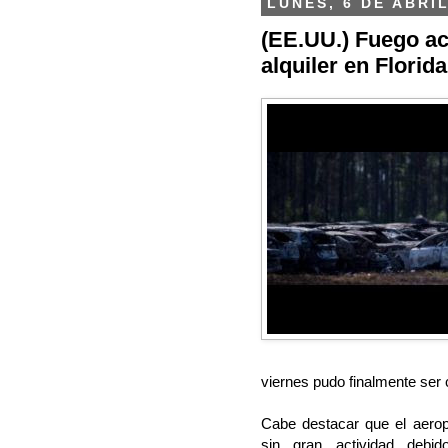
LUNES, 6 DE ABRIL
(EE.UU.) Fuego ac
alquiler en Florida
viernes pudo finalmente ser
Cabe destacar que el aerop
sin gran actividad debi