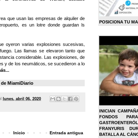
área que usan las empresas de alquiler de
POSICIONA TU M
eropuerto, es un lotre donde guardan ls
ue oyeron varias explosiones sucesivas,
l fuego. Las llamas se elevaron tanto que
istancia considerable. Las explosiones, de
es y de los neumáticos, se sucedieron a lo
ás...
 de
MiamiDiario
el
lunes, abril 06, 2020
INICIAN CAMPAÑ
FONDOS PA
GASTROENTER
FRANYURIS DU
Inicio
Entrada antigua
BATALLA AL CÁN