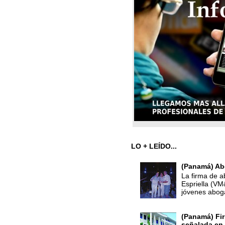
LO + LEÍDO...
(Panamá) Ab
La firma de a
Espriella (V
jóvenes abog
(Panamá) Fir
señalada en 