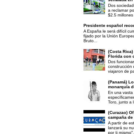
Dos sociedade
a reclamar po
$2.5 millones 
Presidente español recon
A España le será difícil cu
fijado por la Unión Europe
Bruto...
(Costa Rica)
Florida con 
Dos funcionar
construcción 
viajaron de p
(Panamá) Los
monarquía d
En una vasta 
específicamen
Toro, junto a 
(Curazao) Of
campaña de
A partir de e
lanzará su n
por ti mismo",