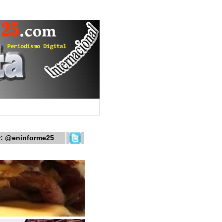
r:
@eninforme25