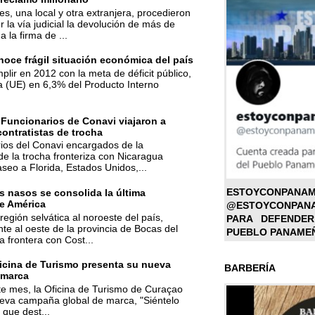
s, una local y otra extranjera, procedieron
r la vía judicial la devolución de más de
a la firma de ...
oce frágil situación económica del país
mplir en 2012 con la meta de déficit público,
a (UE) en 6,3% del Producto Interno
 Funcionarios de Conavi viajaron a
contratistas de trocha
ios del Conavi encargados de la
de la trocha fronteriza con Nicaragua
aseo a Florida, Estados Unidos,...
ESTOYC
 nasos se consolida la última
e América
@ESTOYCONPAN
región selvática al noroeste del país,
PARA DEFENDER
te al oeste de la provincia de Bocas del
PUEBLO PANAME
la frontera con Cost...
icina de Turismo presenta su nueva
BARBERÍA
 marca
ste mes, la Oficina de Turismo de Curaçao
ueva campaña global de marca, "Siéntelo
 que dest...