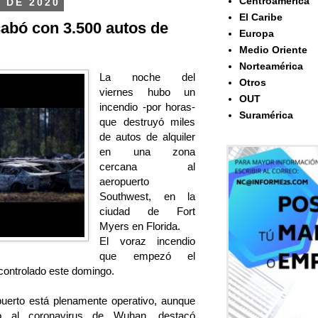
Centroamérica
 DE 2020
El Caribe
abó con 3.500 autos de
Europa
Medio Oriente
Norteamérica
La noche del
Otros
viernes hubo un
OUT
incendio -por horas-
Suramérica
que destruyó miles
de autos de alquiler
en una zona
cercana al
aeropuerto
Southwest, en la
ciudad de Fort
Myers en Florida.
El voraz incendio
que empezó el
 controlado este domingo.
uerto está plenamente operativo, aunque
do al coronavirus de Wuhan, destacó