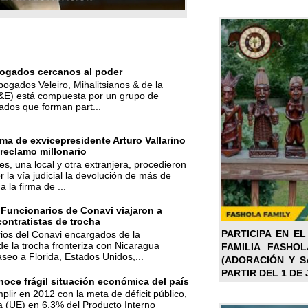
ogados cercanos al poder
bogados Veleiro, Mihalitsianos & de la
M&E) está compuesta por un grupo de
ados que forman part...
ma de exvicepresidente Arturo Vallarino
reclamo millonario
s, una local y otra extranjera, procedieron
r la vía judicial la devolución de más de
a la firma de ...
 Funcionarios de Conavi viajaron a
contratistas de trocha
PARTICIPA EN EL
ios del Conavi encargados de la
de la trocha fronteriza con Nicaragua
FAMILIA FASHO
aseo a Florida, Estados Unidos,...
(ADORACIÓN Y SA
PARTIR DEL 1 DE 
oce frágil situación económica del país
mplir en 2012 con la meta de déficit público,
a (UE) en 6,3% del Producto Interno