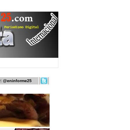
r:
@eninforme25