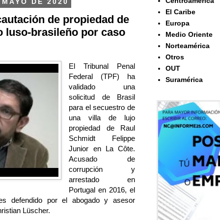
Centroamérica
 MAYO DE 2020
El Caribe
ncautación de propiedad de
Europa
o luso-brasileño por caso
Medio Oriente
Norteamérica
Otros
El Tribunal Penal
OUT
Federal (TPF) ha
Suramérica
validado una
solicitud de Brasil
para el secuestro de
una villa de lujo
propiedad de Raul
Schmidt Felippe
Junior en La Côte.
Acusado de
corrupción y
arrestado en
Portugal en 2016, el
 es defendido por el abogado y asesor
ristian Lüscher.