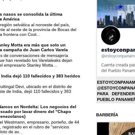
 nasos se consolida la última
e América
región selvática al noroeste del país,
te al oeste de la provincia de Bocas del
la frontera con Cost...
anley Motta era más que solo un
la campaña de Juan Carlos Varela
nes de conversaciones de mensajería
ue han revelado los Varelaleaks dejan
el empresario Stanley Motta...
 India dejó 110 fallecidos y 383 heridos
ESTOYC
ttingal Devi, ubicado en el distrito de
@ESTOYCONPAN
te de India, dejó 110 fallecidos y 383
PARA DEFENDER
PUEBLO PANAME
Narcos en Nordelta: Los negocios del
scado por lavar dinero del “Chapo
BARBERÍA
enezolanos)
el Westmann, empresario, porteño, de 44
 registrado en el rubro de “servicios
loto de av...