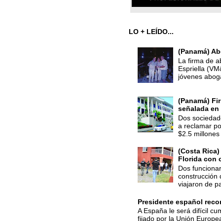
LO + LEÍDO...
(Panamá) Ab
La firma de a
Espriella (V
jóvenes abog
(Panamá) Fir
señalada en 
Dos sociedade
a reclamar po
$2.5 millones 
(Costa Rica)
Florida con 
Dos funcionar
construcción 
viajaron de p
Presidente español recon
A España le será difícil cu
fijado por la Unión Europe