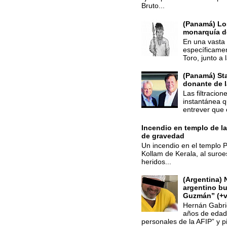
Bruto...
(Panamá) Los
monarquía d
En una vasta 
específicamen
Toro, junto a 
(Panamá) St
donante de 
Las filtracio
instantánea q
entrever que 
Incendio en templo de la
de gravedad
Un incendio en el templo Pu
Kollam de Kerala, al suroes
heridos...
(Argentina) 
argentino bu
Guzmán” (+v
Hernán Gabri
años de edad,
personales de la AFIP” y pi