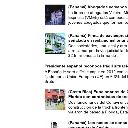
(Panamá) Abogados cercanos 
La firma de abogados Veleiro, Mi
Espriella (VM&E) está compuest
jóvenes abogados que forman par
(Panamá) Firma de exvicepresi
señalada en reclamo millonari
Dos sociedades, una local y otra
a reclamar por la vía judicial la
$2.5 millones a la firma de ...
Presidente español reconoce frágil situac
A España le será difícil cumplir en 2012 con la
fijado por la Unión Europea (UE) en 6,3% del 
Bruto...
(Costa Rica) Funcionarios de 
Florida con contratistas de tr
Dos funcionarios del Conavi enc
construcción de la trocha fronte
viajaron de paseo a Florida, Esta
(Panamá) Los nasos se consoli
monarquía de América