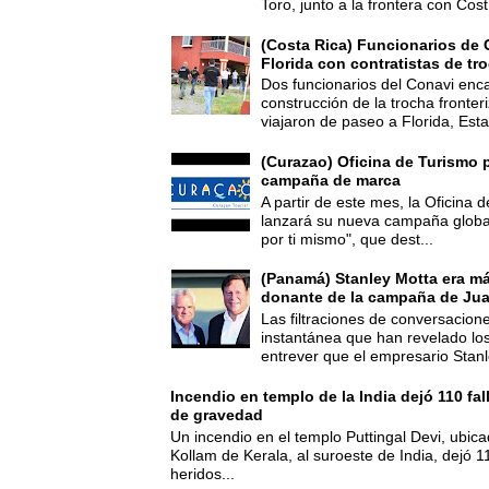
Toro, junto a la frontera con Cost.
(Costa Rica) Funcionarios de 
Florida con contratistas de tr
Dos funcionarios del Conavi enc
construcción de la trocha fronte
viajaron de paseo a Florida, Esta
(Curazao) Oficina de Turismo 
campaña de marca
A partir de este mes, la Oficina
lanzará su nueva campaña global
por ti mismo", que dest...
(Panamá) Stanley Motta era m
donante de la campaña de Jua
Las filtraciones de conversacion
instantánea que han revelado lo
entrever que el empresario Stanl
Incendio en templo de la India dejó 110 fa
de gravedad
Un incendio en el templo Puttingal Devi, ubicad
Kollam de Kerala, al suroeste de India, dejó 1
heridos...