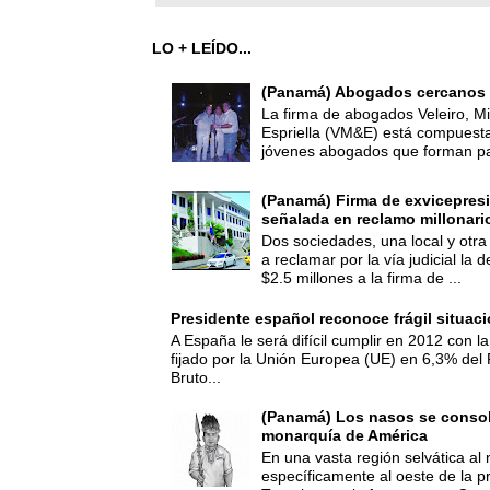
LO + LEÍDO...
(Panamá) Abogados cercanos 
La firma de abogados Veleiro, Mi
Espriella (VM&E) está compuest
jóvenes abogados que forman par
(Panamá) Firma de exvicepresi
señalada en reclamo millonari
Dos sociedades, una local y otra
a reclamar por la vía judicial la
$2.5 millones a la firma de ...
Presidente español reconoce frágil situac
A España le será difícil cumplir en 2012 con la
fijado por la Unión Europea (UE) en 6,3% del 
Bruto...
(Panamá) Los nasos se consoli
monarquía de América
En una vasta región selvática al 
específicamente al oeste de la p