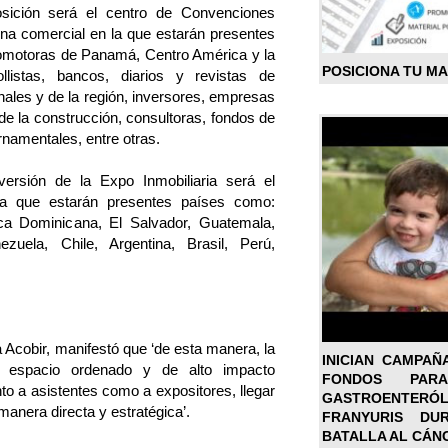
sición será el centro de Convenciones
ina comercial en la que estarán presentes
romotoras de Panamá, Centro América y la
POSICIONA TU M
ollistas, bancos, diarios y revistas de
nales y de la región, inversores, empresas
de la construcción, consultoras, fondos de
rnamentales, entre otras.
ersión de la Expo Inmobiliaria será el
n la que estarán presentes países como:
ca Dominicana, El Salvador, Guatemala,
zuela, Chile, Argentina, Brasil, Perú,
a Acobir, manifestó que ‘de esta manera, la
INICIAN CAMPAÑ
n espacio ordenado y de alto impacto
FONDOS PA
nto a asistentes como a expositores, llegar
GASTROENTER
manera directa y estratégica’.
FRANYURIS DU
BATALLA AL CÁN