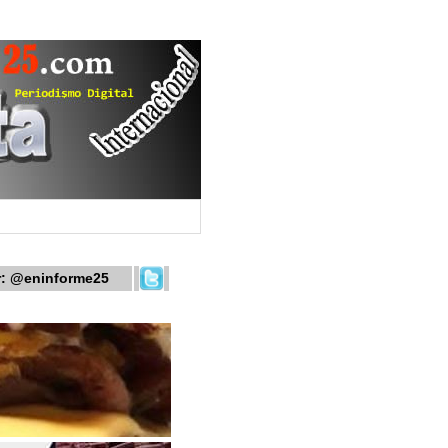
r:
@eninforme25