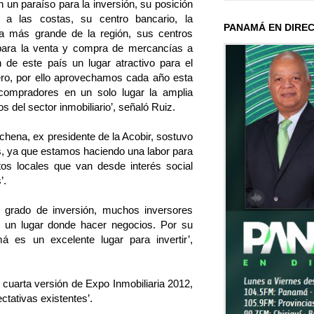
 un paraíso para la inversión, su posición
d a las costas, su centro bancario, la
PANAMÁ EN DIRE
ca más grande de la región, sus centros
 para la venta y compra de mercancías a
 de este país un lugar atractivo para el
njero, por ello aprovechamos cada año esta
 compradores en un solo lugar la amplia
os del sector inmobiliario’, señaló Ruiz.
chena, ex presidente de la Acobir, sostuvo
, ya que estamos haciendo una labor para
os locales que van desde interés social
’.
 grado de inversión, muchos inversores
o un lugar donde hacer negocios. Por su
á es un excelente lugar para invertir’,
cuarta versión de Expo Inmobiliaria 2012,
tativas existentes’.