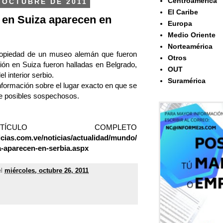
Centroamérica
 OCTUBRE DE 2011
El Caribe
 en Suiza aparecen en
Europa
Medio Oriente
Norteamérica
ropiedad de un museo alemán que fueron
Otros
ión en Suiza fueron halladas en Belgrado,
OUT
el interior serbio.
Suramérica
nformación sobre el lugar exacto en que se
de posibles sospechosos.
CULO COMPLETO
icias.com.ve/noticias/actualidad/mundo/
-aparecen-en-serbia.aspx
el
miércoles, octubre 26, 2011