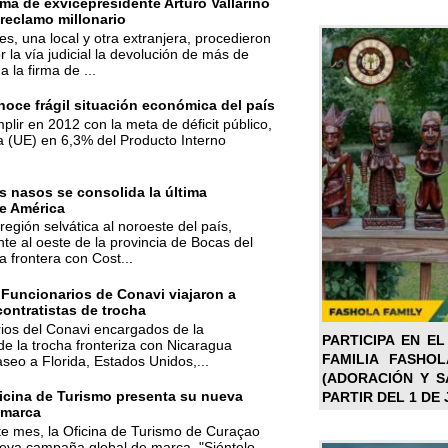
ma de exvicepresidente Arturo Vallarino
reclamo millonario
s, una local y otra extranjera, procedieron
r la vía judicial la devolución de más de
a la firma de ...
oce frágil situación económica del país
mplir en 2012 con la meta de déficit público,
a (UE) en 6,3% del Producto Interno
 nasos se consolida la última
e América
región selvática al noroeste del país,
te al oeste de la provincia de Bocas del
la frontera con Cost...
 Funcionarios de Conavi viajaron a
contratistas de trocha
ios del Conavi encargados de la
PARTICIPA EN EL
de la trocha fronteriza con Nicaragua
FAMILIA FASHO
aseo a Florida, Estados Unidos,...
(ADORACIÓN Y SA
icina de Turismo presenta su nueva
PARTIR DEL 1 DE 
 marca
ste mes, la Oficina de Turismo de Curaçao
ueva campaña global de marca, "Siéntelo