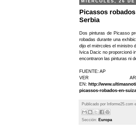
MIÉRCOLES, 26 DE
Picassos robados
Serbia
Dos pinturas de Picasso p
robadas durante una exhibic
dijo el miércoles el ministro d
Ivica Dacic no proporcionó i
encontraron las pinturas ni 
FUENTE: AP
VER ARTÍ
EN:
http://www.ultimasnot
picassos-robados-en-suiza
Publicado por
Informe25.com
Sección:
Europa