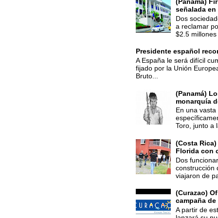
(Panamá) Fir
señalada en 
Dos sociedade
a reclamar po
$2.5 millones 
Presidente español recon
A España le será difícil cu
fijado por la Unión Europe
Bruto...
(Panamá) Los
monarquía d
En una vasta 
específicamen
Toro, junto a 
(Costa Rica)
Florida con 
Dos funcionar
construcción 
viajaron de p
(Curazao) Of
campaña de
A partir de e
lanzará su n