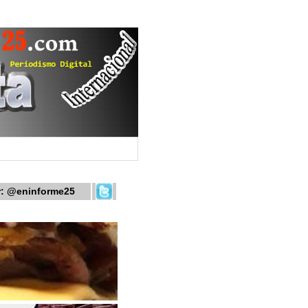
r:
@eninforme25