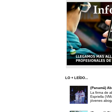
LO + LEÍDO...
(Panamá) Ab
La firma de a
Espriella (V
jóvenes abog