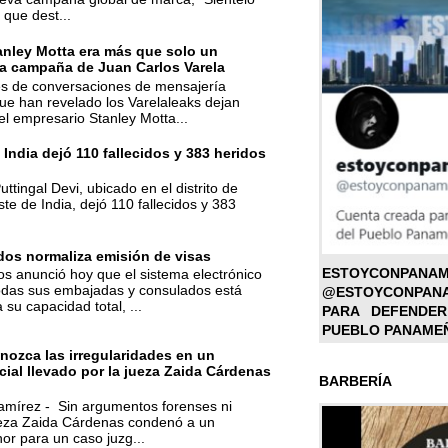
 que dest...
anley Motta era más que solo un
la campaña de Juan Carlos Varela
nes de conversaciones de mensajería
ue han revelado los Varelaleaks dejan
el empresario Stanley Motta...
 India dejó 110 fallecidos y 383 heridos
ttingal Devi, ubicado en el distrito de
te de India, dejó 110 fallecidos y 383
dos normaliza emisión de visas
ESTOYC
s anunció hoy que el sistema electrónico
todas sus embajadas y consulados está
@ESTOYCONPAN
su capacidad total, ...
PARA DEFENDER
PUEBLO PANAME
ozca las irregularidades en un
cial llevado por la jueza Zaida Cárdenas
BARBERÍA
amírez - Sin argumentos forenses ni
ueza Zaida Cárdenas condenó a un
or para un caso juzg...