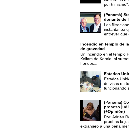
por ti mismo",
(Panamá) St
donante de 
Las filtracio
instantánea q
entrever que 
Incendio en templo de la
de gravedad
Un incendio en el templo Pu
Kollam de Kerala, al suroes
heridos...
Estados Uni
Estados Unido
de visas en 
funcionando a 
(Panamá) Con
proceso judi
(+Opinión)
Por: Adrián R
pruebas la j
extranjero a una pena men