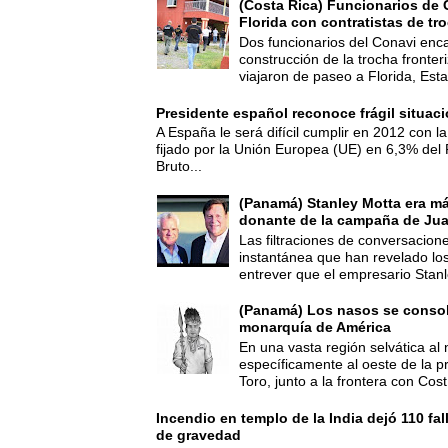
(Costa Rica) Funcionarios de 
Florida con contratistas de tr
Dos funcionarios del Conavi enc
construcción de la trocha fronte
viajaron de paseo a Florida, Esta
Presidente español reconoce frágil situac
A España le será difícil cumplir en 2012 con la
fijado por la Unión Europea (UE) en 6,3% del 
Bruto...
(Panamá) Stanley Motta era m
donante de la campaña de Jua
Las filtraciones de conversacion
instantánea que han revelado lo
entrever que el empresario Stanl
(Panamá) Los nasos se consoli
monarquía de América
En una vasta región selvática al 
específicamente al oeste de la p
Toro, junto a la frontera con Cost.
Incendio en templo de la India dejó 110 fa
de gravedad