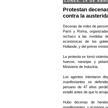
LUNES, 14 DE ABRI
Protestan decenas
contra la austerid
Decenas de miles de persona
París y Roma, organizadas
rechazo a las medidas de
económicas de los gobier
Hollande, y del primer minist
La protesta se tornó violen
huevos, naranjas y petardo
Ministerio de Industria.
Los agentes intentaron di
manifestantes se defendi
peruano de 47 años perdi
estalló antes de que lo arroja
Hubo decenas de heridos
manifestantes, y al menos sei