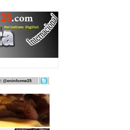
r:
@eninforme25