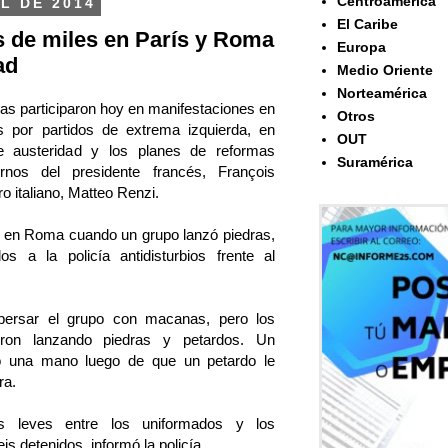
Centroamérica
L DE 2014
El Caribe
 de miles en París y Roma
Europa
ad
Medio Oriente
Norteamérica
s participaron hoy en manifestaciones en
Otros
 por partidos de extrema izquierda, en
OUT
 austeridad y los planes de reformas
Suramérica
nos del presidente francés, François
ro italiano, Matteo Renzi.
ta en Roma cuando un grupo lanzó piedras,
s a la policía antidisturbios frente al
spersar el grupo con macanas, pero los
eron lanzando piedras y petardos. Un
ó una mano luego de que un petardo le
ra.
 leves entre los uniformados y los
s detenidos, informó la policía.