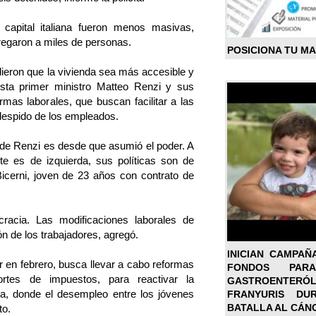
 capital italiana fueron menos masivas,
egaron a miles de personas.
POSICIONA TU M
dieron que la vivienda sea más accesible y
dista primer ministro Matteo Renzi y sus
rmas laborales, que buscan facilitar a las
despido de los empleados.
 de Renzi es desde que asumió el poder. A
e es de izquierda, sus políticas son de
icerni, joven de 23 años con contrato de
racia. Las modificaciones laborales de
n de los trabajadores, agregó.
INICIAN CAMPAÑ
r en febrero, busca llevar a cabo reformas
FONDOS PA
cortes de impuestos, para reactivar la
GASTROENTER
ia, donde el desempleo entre los jóvenes
FRANYURIS DU
BATALLA AL CÁN
to.