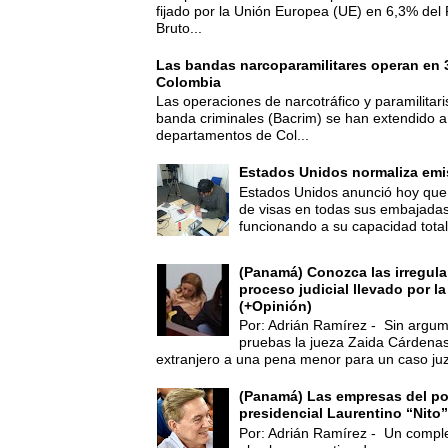
fijado por la Unión Europea (UE) en 6,3% del 
Bruto...
Las bandas narcoparamilitares operan en
Colombia
Las operaciones de narcotráfico y paramilitar
banda criminales (Bacrim) se han extendido a
departamentos de Col...
Estados Unidos normaliza emi
Estados Unidos anunció hoy que 
de visas en todas sus embajadas
funcionando a su capacidad total,
(Panamá) Conozca las irregula
proceso judicial llevado por l
(+Opinión)
Por: Adrián Ramírez - Sin argum
pruebas la jueza Zaida Cárdena
extranjero a una pena menor para un caso juz
(Panamá) Las empresas del po
presidencial Laurentino “Nito”
Por: Adrián Ramírez - Un compl