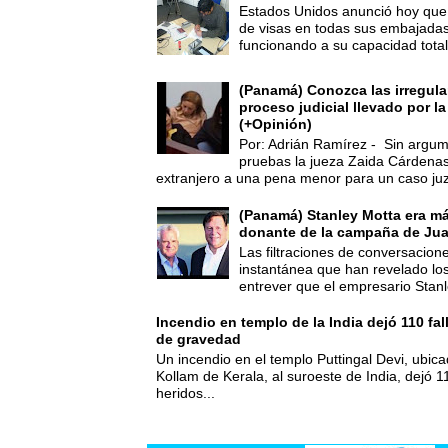
Estados Unidos anunció hoy que 
de visas en todas sus embajadas
funcionando a su capacidad total,
(Panamá) Conozca las irregula
proceso judicial llevado por l
(+Opinión)
Por: Adrián Ramírez - Sin argum
pruebas la jueza Zaida Cárdena
extranjero a una pena menor para un caso juz
(Panamá) Stanley Motta era m
donante de la campaña de Jua
Las filtraciones de conversacion
instantánea que han revelado lo
entrever que el empresario Stanl
Incendio en templo de la India dejó 110 fa
de gravedad
Un incendio en el templo Puttingal Devi, ubicad
Kollam de Kerala, al suroeste de India, dejó 1
heridos...