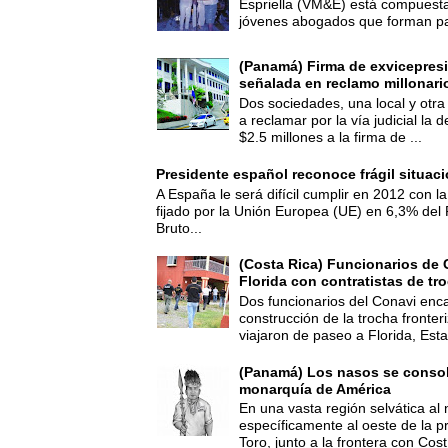
Espriella (VM&E) está compuest
jóvenes abogados que forman par
(Panamá) Firma de exvicepresi
señalada en reclamo millonari
Dos sociedades, una local y otra
a reclamar por la vía judicial la
$2.5 millones a la firma de ...
Presidente español reconoce frágil situac
A España le será difícil cumplir en 2012 con la
fijado por la Unión Europea (UE) en 6,3% del 
Bruto...
(Costa Rica) Funcionarios de 
Florida con contratistas de tr
Dos funcionarios del Conavi enc
construcción de la trocha fronte
viajaron de paseo a Florida, Esta
(Panamá) Los nasos se consoli
monarquía de América
En una vasta región selvática al 
específicamente al oeste de la p
Toro, junto a la frontera con Cost.