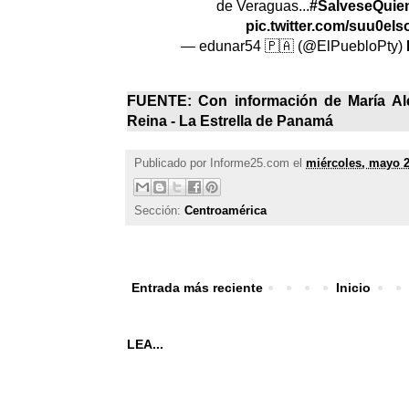
de Veraguas...
#SalveseQui
pic.twitter.com/suu0eIs
— edunar54 🇵🇦 (@ElPuebloPty)
FUENTE: Con información de María Ale
Reina -
La Estrella de Panamá
Publicado por
Informe25.com
el
miércoles, mayo 2
Sección:
Centroamérica
Entrada más reciente
Inicio
LEA...