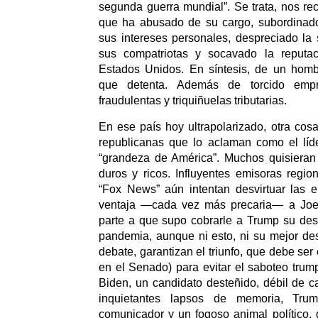
segunda guerra mundial”. Se trata, nos r
que ha abusado de su cargo, subordinado 
sus intereses personales, despreciado la 
sus compatriotas y socavado la reputac
Estados Unidos. En síntesis, de un homb
que detenta. Además de torcido empr
fraudulentas y triquiñuelas tributarias.
En ese país hoy ultrapolarizado, otra cos
republicanas que lo aclaman como el líd
“grandeza de América”. Muchos quisieran 
duros y ricos. Influyentes emisoras regi
“Fox News” aún intentan desvirtuar las 
ventaja —cada vez más precaria— a Joe 
parte a que supo cobrarle a Trump su des
pandemia, aunque ni esto, ni su mejor de
debate, garantizan el triunfo, que debe se
en el Senado) para evitar el saboteo trump
Biden, un candidato desteñido, débil de ca
inquietantes lapsos de memoria, Tr
comunicador y un fogoso animal político,