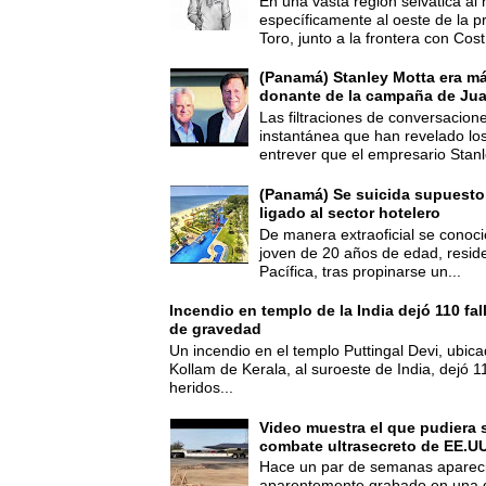
En una vasta región selvática al 
específicamente al oeste de la p
Toro, junto a la frontera con Cost.
(Panamá) Stanley Motta era m
donante de la campaña de Jua
Las filtraciones de conversacion
instantánea que han revelado lo
entrever que el empresario Stanl
(Panamá) Se suicida supuesto
ligado al sector hotelero
De manera extraoficial se conoci
joven de 20 años de edad, resid
Pacífica, tras propinarse un...
Incendio en templo de la India dejó 110 fa
de gravedad
Un incendio en el templo Puttingal Devi, ubicad
Kollam de Kerala, al suroeste de India, dejó 1
heridos...
Video muestra el que pudiera 
combate ultrasecreto de EE.UU
Hace un par de semanas apareci
aparentemente grabado en una d