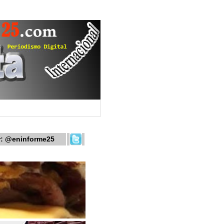
r:
@eninforme25