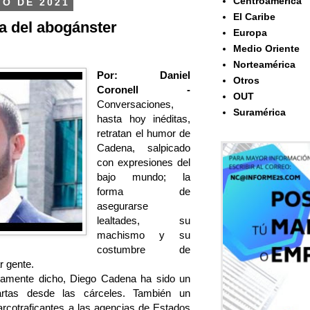
Centroamérica
IO DE 2021
El Caribe
a del abogánster
Europa
Medio Oriente
Norteamérica
Por: Daniel
Otros
Coronell -
OUT
Conversaciones,
Suramérica
hasta hoy inéditas,
retratan el humor de
Cadena, salpicado
con expresiones del
bajo mundo; la
forma de
asegurarse
lealtades, su
machismo y su
costumbre de
r gente.
amente dicho, Diego Cadena ha sido un
artas desde las cárceles. También un
arcotraficantes a las agencias de Estados