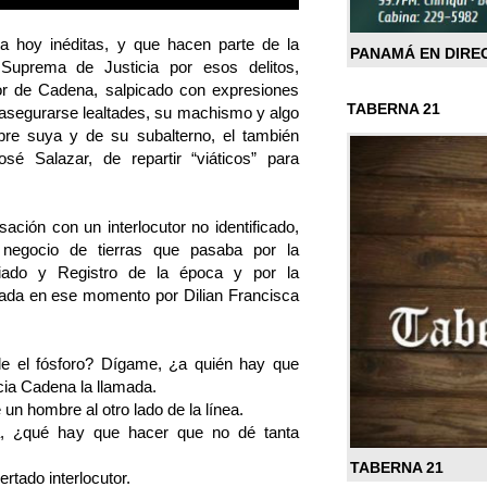
a hoy inéditas, y que hacen parte de la
PANAMÁ EN DIRE
 Suprema de Justicia por esos delitos,
mor de Cadena, salpicado con expresiones
TABERNA 21
 asegurarse lealtades, su machismo y algo
bre suya y de su subalterno, el también
é Salazar, de repartir “viáticos” para
ación con un interlocutor no identificado,
negocio de tierras que pasaba por la
riado y Registro de la época y por la
pada en ese momento por Dilian Francisca
le el fósforo? Dígame, ¿a quién hay que
icia Cadena la llamada.
n hombre al otro lado de la línea.
, ¿qué hay que hacer que no dé tanta
TABERNA 21
tado interlocutor.