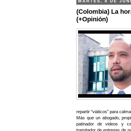
MARTES, 8 DE JUN
(Colombia) La hor
(+Opinión)
repartir “viáticos” para calma
Más que un abogado, propi
patinador de videos y c
tramitador de entregas de n