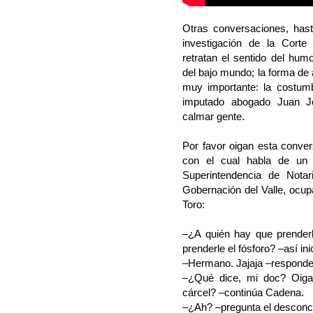
Otras conversaciones, hast
investigación de la Corte
retratan el sentido del hu
del bajo mundo; la forma de
muy importante: la costum
imputado abogado Juan Jos
calmar gente.
Por favor oigan esta convers
con el cual habla de un 
Superintendencia de Nota
Gobernación del Valle, ocu
Toro:
–¿A quién hay que prender
prenderle el fósforo? –así in
–Hermano. Jajaja –responde u
–¿Qué dice, mi doc? Oiga
cárcel? –continúa Cadena.
–¿Ah? –pregunta el desconcer