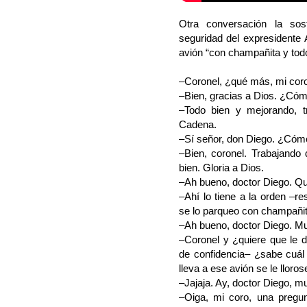
Otra conversación la so
seguridad del expresidente 
avión “con champañita y tod
–Coronel, ¿qué más, mi co
–Bien, gracias a Dios. ¿Cómo
–Todo bien y mejorando, 
Cadena.
–Sí señor, don Diego. ¿Cóm
–Bien, coronel. Trabajando 
bien. Gloria a Dios.
–Ah bueno, doctor Diego. Q
–Ahí lo tiene a la orden 
se lo parqueo con champañit
–Ah bueno, doctor Diego. M
–Coronel y ¿quiere que le 
de confidencia– ¿sabe cuál
lleva a ese avión se le llor
–Jajaja. Ay, doctor Diego, m
–Oiga, mi coro, una pregun