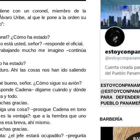
stiene con un coronel, miembro de la
Álvaro Uribe, al que le pone a la orden su
o”:
ronel? ¿Cómo ha estado?
 está usted, señor? –responde el oficial.
trabajando mucho me imagino –continúa
o ha estado?
duro. Ahí las cosas nos han ido saliendo
ué bueno, señor. ¿Cómo sigue su avión?
ESTOYC
–responde Cadena– dígame cuándo y dónde
@ESTOYCONPAN
a y todo.
PARA DEFENDER
uchas gracias.
PUEBLO PANAME
diga una cosa? –prosigue Cadena en tono
 es la ventaja?: que a la hembra que uno
BARBERÍA
osea esa breva, ahí mismo.
uchas gracias.
ta: ¿el jefe estará ocupadito? –pregunta