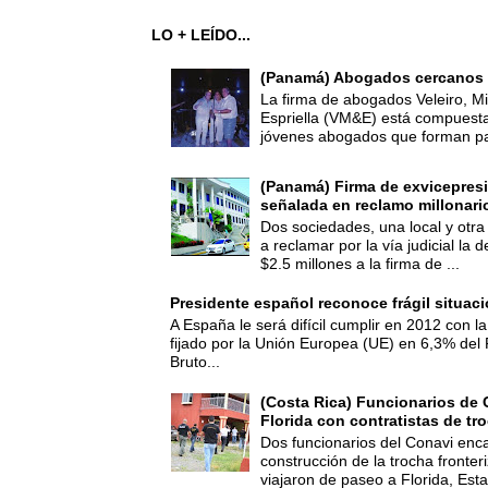
LO + LEÍDO...
(Panamá) Abogados cercanos 
La firma de abogados Veleiro, Mi
Espriella (VM&E) está compuest
jóvenes abogados que forman par
(Panamá) Firma de exvicepresi
señalada en reclamo millonari
Dos sociedades, una local y otra
a reclamar por la vía judicial la
$2.5 millones a la firma de ...
Presidente español reconoce frágil situac
A España le será difícil cumplir en 2012 con la
fijado por la Unión Europea (UE) en 6,3% del 
Bruto...
(Costa Rica) Funcionarios de 
Florida con contratistas de tr
Dos funcionarios del Conavi enc
construcción de la trocha fronte
viajaron de paseo a Florida, Esta