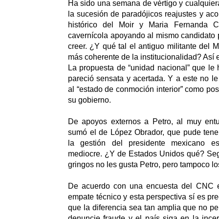
Ha sido una semana de vértigo y cualquie
la sucesión de paradójicos reajustes y ac
histórico del Moir y Maria Fernanda 
cavernícola apoyando al mismo candidato p
creer. ¿Y qué tal el antiguo militante del
más coherente de la institucionalidad? Así 
La propuesta de “unidad nacional” que le
pareció sensata y acertada. Y a este no le
al “estado de conmoción interior” como posi
su gobierno.
De apoyos externos a Petro, al muy entu
sumó el de López Obrador, que pude tener
la gestión del presidente mexicano e
mediocre. ¿Y de Estados Unidos qué? Segú
gringos no les gusta Petro, pero tampoco 
De acuerdo con una encuesta del CNC el
empate técnico y esta perspectiva sí es pr
que la diferencia sea tan amplia que no pe
denuncie fraude y el país siga en la ince