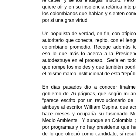
le caben y se los endilgan mucho. Pero 
quiere oír y en su insolencia retórica inter
los colombianos que hablan y sienten como
por sí una gran virtud.
Un populista de verdad, en fin, con atípic
autoritario que conecta, repito, con el le
colombiano promedio. Recoge además tod
eso lo que más lo acerca a la Presiden
autodestruye en el proceso. Sería en tod
que rompe los moldes y que también podría
el mismo marco institucional de esta “repúb
En días pasados dio a conocer finalm
gobierno de 76 páginas, que según mi a
“parece escrito por un revolucionario de
atribuye al escritor William Ospina, que
hace meses y ocuparía su fusionado Min
Medio Ambiente. Y aunque en Colombia p
por programas y no hay presidente que ha
de lo que ofreció como candidato, sí resul