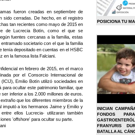
amas fueron creadas en septiembre de
 sido cerradas. De hecho, en el registro
POSICIONA TU M
chas tan recientes como mayo de 2015 en
re de Lucrecia Botín, como el que se
egún fuentes cercanas a la familia, estas
 entramado societario con el que la familia
que tenía depositado en cuentas en el HSBC
z en la famosa lista Falciani.
idencial en febrero de 2015, en el marco
dinada por el Consorcio Internacional de
 (ICIJ), Emilio Botín utilizó sociedades en
para ocultar este patrimonio familiar, que
ser inferior a los 2.000 millones de euros.
 extraño que los diferentes miembros de la
nal imputó a los hermanos Jaime y Emilio y
INICIAN CAMPAÑ
ntre ellos Lucrecia- utilizaran también
FONDOS PA
iones 'offshore' para ocultar su parte.
GASTROENTER
iani
FRANYURIS DU
BATALLA AL CÁN