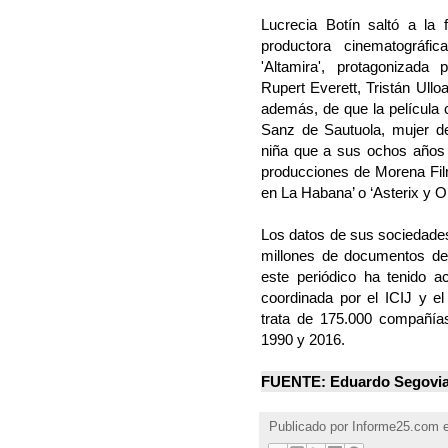
Lucrecia Botín saltó a l
productora cinematográfi
'Altamira', protagonizad
Rupert Everett, Tristán Ullo
además, de que la película c
Sanz de Sautuola, mujer de
niña que a sus ochos años 
producciones de Morena Film
en La Habana’ o ‘Asterix y Ob
Los datos de sus sociedade
millones de documentos del
este periódico ha tenido 
coordinada por el ICIJ y el
trata de 175.000 compañías 
1990 y 2016.
FUENTE: Eduardo Segovia 
Publicado por
Informe25.com