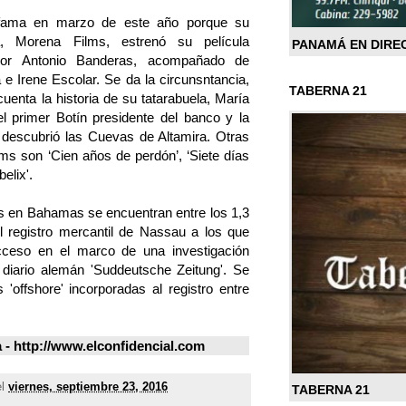
a fama en marzo de este año porque su
ca, Morena Films, estrenó su película
PANAMÁ EN DIRE
a por Antonio Banderas, acompañado de
a e Irene Escolar. Se da la circunsntancia,
TABERNA 21
uenta la historia de su tatarabuela, María
l primer Botín presidente del banco y la
descubrió las Cuevas de Altamira. Otras
s son ‘Cien años de perdón’, ‘Siete días
elix'.
s en Bahamas se encuentran entre los 1,3
 registro mercantil de Nassau a los que
acceso en el marco de una investigación
 diario alemán 'Suddeutsche Zeitung'. Se
'offshore' incorporadas al registro entre
- http://www.elconfidencial.com
el
viernes, septiembre 23, 2016
TABERNA 21