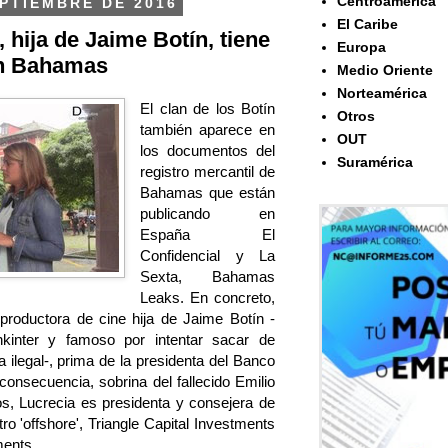
Centroamérica
EPTIEMBRE DE 2016
El Caribe
 hija de Jaime Botín, tiene
Europa
en Bahamas
Medio Oriente
Norteamérica
El clan de los Botín
Otros
también aparece en
OUT
los documentos del
Suramérica
registro mercantil de
Bahamas que están
publicando en
España El
Confidencial y La
Sexta, Bahamas
Leaks. En concreto,
 productora de cine hija de Jaime Botín -
kinter y famoso por intentar sacar de
ilegal-, prima de la presidenta del Banco
consecuencia, sobrina del fallecido Emilio
s, Lucrecia es presidenta y consejera de
ro 'offshore', Triangle Capital Investments
ments.