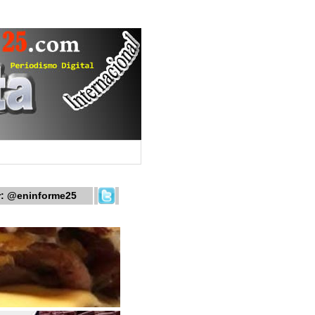
r:
@eninforme25