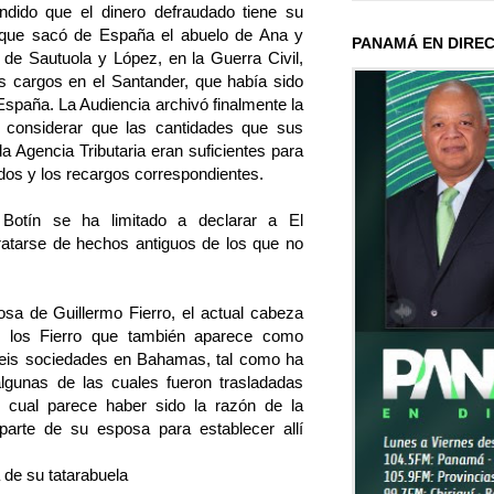
ndido que el dinero defraudado tiene su
 que sacó de España el abuelo de Ana y
PANAMÁ EN DIRE
 de Sautuola y López, en la Guerra Civil,
s cargos en el Santander, que había sido
España. La Audiencia archivó finalmente la
r considerar que las cantidades que sus
 Agencia Tributaria eran suficientes para
dos y los recargos correspondientes.
Botín se ha limitado a declarar a El
ratarse de hechos antiguos de los que no
sa de Guillermo Fierro, el actual cabeza
e los Fierro que también aparece como
seis sociedades en Bahamas, tal como ha
algunas de las cuales fueron trasladadas
o cual parece haber sido la razón de la
arte de su esposa para establecer allí
a de su tatarabuela