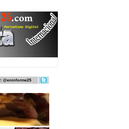
r:
@eninforme25