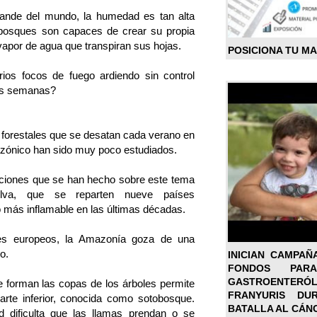
rande del mundo, la humedad es tan alta
 bosques son capaces de crear su propia
vapor de agua que transpiran sus hojas.
POSICIONA TU M
ios focos de fuego ardiendo sin control
os semanas?
s forestales que se desatan cada verano en
mazónico han sido muy poco estudiados.
aciones que se han hecho sobre este tema
lva, que se reparten nueve países
 más inflamable en las últimas décadas.
ues europeos, la Amazonía goza de una
o.
INICIAN CAMPAÑ
FONDOS PA
GASTROENTER
e forman las copas de los árboles permite
FRANYURIS DU
arte inferior, conocida como sotobosque.
BATALLA AL CÁN
d dificulta que las llamas prendan o se