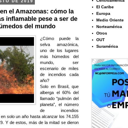
Centroamérica
STO DE 2019
El Caribe
s en el Amazonas: cómo la
Europa
ás inflamable pese a ser de
Medio Oriente
húmedos del mundo
Norteamérica
Otros
¿Cómo puede la
OUT
selva amazónica,
Suramérica
uno de los lugares
más húmedos del
mundo, ser
escenario de miles
de incendios cada
año?
Solo en Brasil, que
alberga el 60% del
llamado “pulmón del
planeta”, el número
de incendios
 en solo un año hasta alcanzar los 74.155
9. Y de estos, más de la mitad se dieron