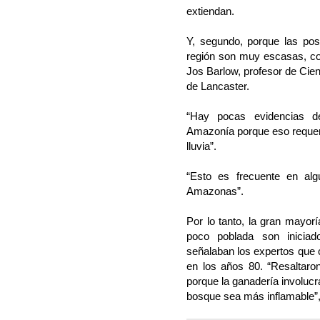
extiendan.
Y, segundo, porque las posi
región son muy escasas, c
Jos Barlow, profesor de Cie
de Lancaster.
“Hay pocas evidencias de
Amazonía porque eso requeri
lluvia”.
“Esto es frecuente en al
Amazonas”.
Por lo tanto, la gran mayor
poco poblada son inicia
señalaban los expertos que 
en los años 80. “Resaltaron
porque la ganadería involucr
bosque sea más inflamable”,