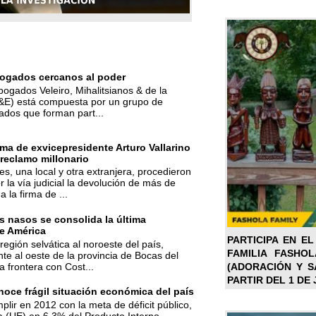
ogados cercanos al poder
bogados Veleiro, Mihalitsianos & de la
M&E) está compuesta por un grupo de
ados que forman part...
ma de exvicepresidente Arturo Vallarino
reclamo millonario
s, una local y otra extranjera, procedieron
r la vía judicial la devolución de más de
a la firma de ...
 nasos se consolida la última
e América
PARTICIPA EN EL
región selvática al noroeste del país,
FAMILIA FASHO
te al oeste de la provincia de Bocas del
(ADORACIÓN Y SA
la frontera con Cost...
PARTIR DEL 1 DE 
oce frágil situación económica del país
mplir en 2012 con la meta de déficit público,