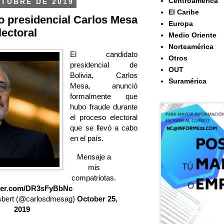
Centroamérica
CTUBRE DE 2019
El Caribe
to presidencial Carlos Mesa
Europa
lectoral
Medio Oriente
Norteamérica
El candidato
Otros
presidencial de
OUT
Bolivia, Carlos
Suramérica
Mesa, anunció
formalmente que
hubo fraude durante
el proceso electoral
que se llevó a cabo
en el país.
Mensaje a
mis
compatriotas.
tter.com/DR3sFyBbNc
sbert (@carlosdmesag)
October 25,
2019