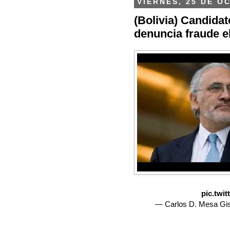
VIERNES, 25 DE O
(Bolivia) Candida
denuncia fraude e
pic.twi
— Carlos D. Mesa Gi