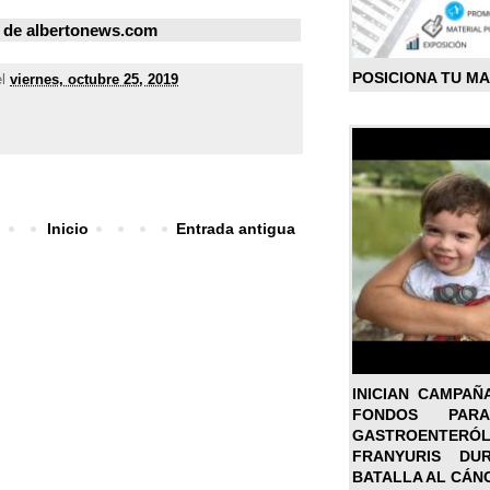
 de
albertonews.com
POSICIONA TU M
el
viernes, octubre 25, 2019
Inicio
Entrada antigua
INICIAN CAMPAÑ
FONDOS PA
GASTROENTER
FRANYURIS DU
BATALLA AL CÁN