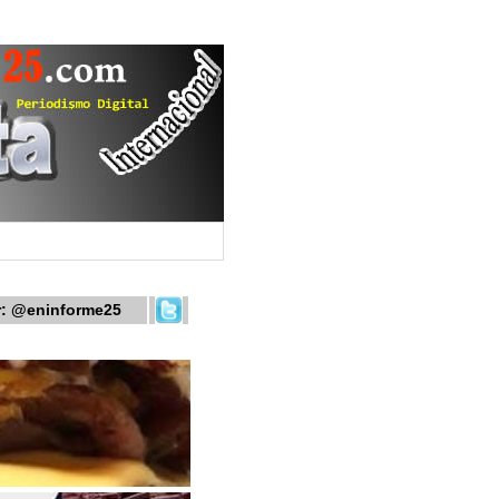
r:
@eninforme25