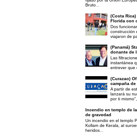
fijado por la Unión Europe
Bruto...
(Costa Rica)
Florida con 
Dos funcionar
construcción 
viajaron de p
(Panamá) St
donante de 
Las filtracio
instantánea q
entrever que 
(Curazao) Of
campaña de
A partir de e
lanzará su n
por ti mismo",
Incendio en templo de la
de gravedad
Un incendio en el templo Pu
Kollam de Kerala, al suroes
heridos...