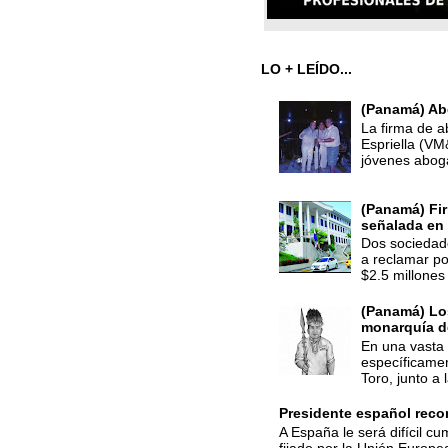
LO + LEÍDO...
(Panamá) Ab
La firma de a
Espriella (V
jóvenes abog
(Panamá) Fir
señalada en 
Dos sociedade
a reclamar po
$2.5 millones 
(Panamá) Los
monarquía d
En una vasta 
específicamen
Toro, junto a 
Presidente español recon
A España le será difícil cu