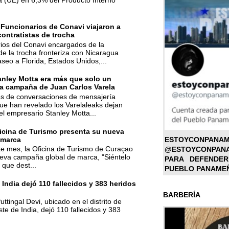
a (UE) en 6,3% del Producto Interno
 Funcionarios de Conavi viajaron a
contratistas de trocha
ios del Conavi encargados de la
de la trocha fronteriza con Nicaragua
aseo a Florida, Estados Unidos,...
anley Motta era más que solo un
la campaña de Juan Carlos Varela
nes de conversaciones de mensajería
ue han revelado los Varelaleaks dejan
el empresario Stanley Motta...
icina de Turismo presenta su nueva
 marca
ESTOYC
ste mes, la Oficina de Turismo de Curaçao
@ESTOYCONPAN
ueva campaña global de marca, "Siéntelo
PARA DEFENDER
 que dest...
PUEBLO PANAME
 India dejó 110 fallecidos y 383 heridos
BARBERÍA
ttingal Devi, ubicado en el distrito de
te de India, dejó 110 fallecidos y 383