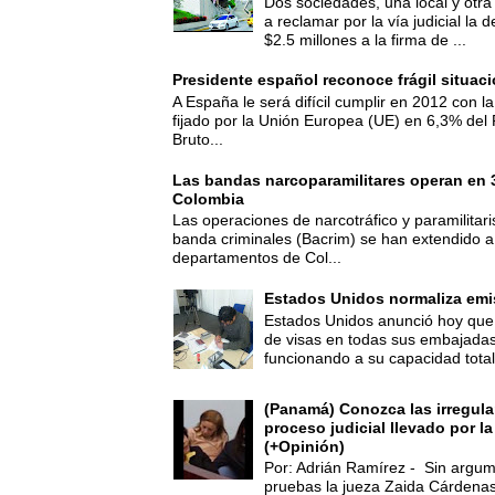
Dos sociedades, una local y otra
a reclamar por la vía judicial la
$2.5 millones a la firma de ...
Presidente español reconoce frágil situac
A España le será difícil cumplir en 2012 con la
fijado por la Unión Europea (UE) en 6,3% del 
Bruto...
Las bandas narcoparamilitares operan en
Colombia
Las operaciones de narcotráfico y paramilitar
banda criminales (Bacrim) se han extendido a
departamentos de Col...
Estados Unidos normaliza emi
Estados Unidos anunció hoy que 
de visas en todas sus embajadas
funcionando a su capacidad total,
(Panamá) Conozca las irregula
proceso judicial llevado por l
(+Opinión)
Por: Adrián Ramírez - Sin argum
pruebas la jueza Zaida Cárdena