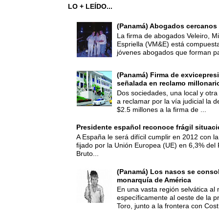
LO + LEÍDO...
(Panamá) Abogados cercanos 
La firma de abogados Veleiro, Mi
Espriella (VM&E) está compuest
jóvenes abogados que forman par
(Panamá) Firma de exvicepresi
señalada en reclamo millonari
Dos sociedades, una local y otra
a reclamar por la vía judicial la
$2.5 millones a la firma de ...
Presidente español reconoce frágil situac
A España le será difícil cumplir en 2012 con la
fijado por la Unión Europea (UE) en 6,3% del 
Bruto...
(Panamá) Los nasos se consoli
monarquía de América
En una vasta región selvática al 
específicamente al oeste de la p
Toro, junto a la frontera con Cost.