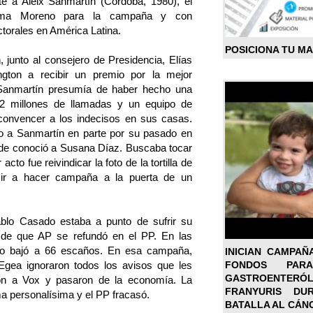
te a Aleix Sanmartín (Córdoba, 1980), el
anma Moreno para la campaña y con
torales en América Latina.
POSICIONA TU M
, junto al consejero de Presidencia, Elías
gton a recibir un premio por la mejor
 Sanmartín presumía de haber hecho una
,2 millones de llamadas y un equipo de
 convencer a los indecisos en sus casas.
do a Sanmartín en parte por su pasado en
nde conoció a Susana Díaz. Buscaba tocar
 acto fue reivindicar la foto de la tortilla de
 ir a hacer campaña a la puerta de un
blo Casado estaba a punto de sufrir su
esde que AP se refundó en el PP. En las
tido bajó a 66 escaños. En esa campaña,
INICIAN CAMPAÑ
FONDOS PA
gea ignoraron todos los avisos que les
GASTROENTER
on a Vox y pasaron de la economía. La
FRANYURIS DU
ma personalísima y el PP fracasó.
BATALLA AL CÁN