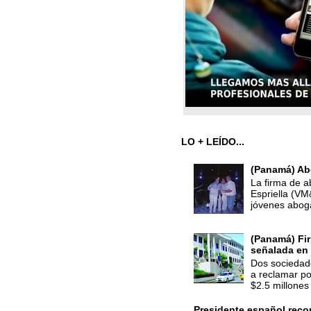
LO + LEÍDO...
(Panamá) Ab
La firma de a
Espriella (V
jóvenes abog
(Panamá) Fir
señalada en 
Dos sociedade
a reclamar po
$2.5 millones 
Presidente español recon