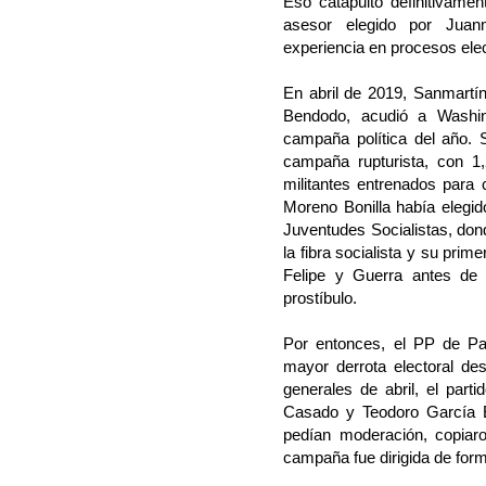
Eso catapultó definitivamen
asesor elegido por Ju
experiencia en procesos elec
En abril de 2019, Sanmartín
Bendodo, acudió a Washin
campaña política del año.
campaña rupturista, con 1
militantes entrenados para
Moreno Bonilla había elegi
Juventudes Socialistas, do
la fibra socialista y su primer
Felipe y Guerra antes de
prostíbulo.
Por entonces, el PP de Pa
mayor derrota electoral d
generales de abril, el par
Casado y Teodoro García E
pedían moderación, copiar
campaña fue dirigida de for