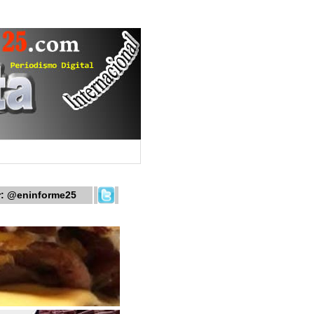
r:
@eninforme25