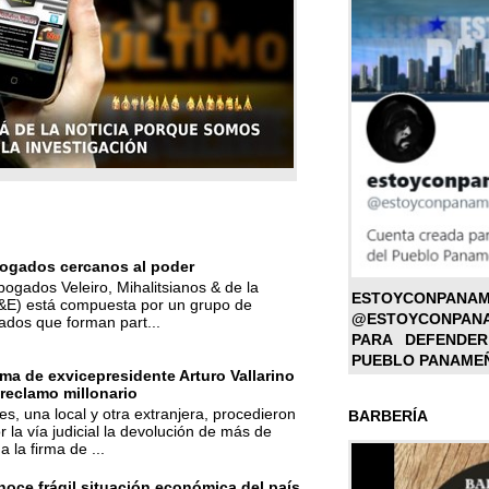
ogados cercanos al poder
bogados Veleiro, Mihalitsianos & de la
ESTOYC
M&E) está compuesta por un grupo de
@ESTOYCONPAN
ados que forman part...
PARA DEFENDER
PUEBLO PANAME
ma de exvicepresidente Arturo Vallarino
reclamo millonario
s, una local y otra extranjera, procedieron
BARBERÍA
r la vía judicial la devolución de más de
a la firma de ...
oce frágil situación económica del país