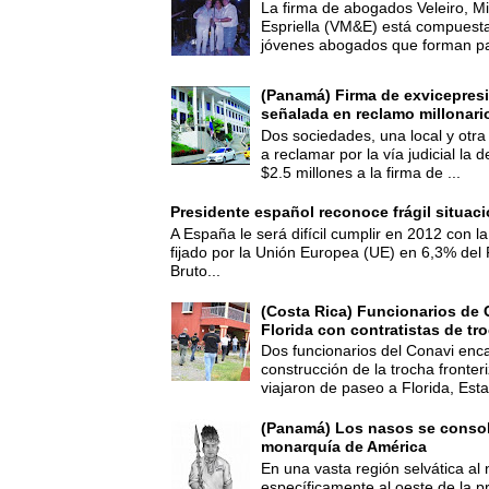
La firma de abogados Veleiro, Mi
Espriella (VM&E) está compuest
jóvenes abogados que forman par
(Panamá) Firma de exvicepresi
señalada en reclamo millonari
Dos sociedades, una local y otra
a reclamar por la vía judicial la
$2.5 millones a la firma de ...
Presidente español reconoce frágil situac
A España le será difícil cumplir en 2012 con la
fijado por la Unión Europea (UE) en 6,3% del 
Bruto...
(Costa Rica) Funcionarios de 
Florida con contratistas de tr
Dos funcionarios del Conavi enc
construcción de la trocha fronte
viajaron de paseo a Florida, Esta
(Panamá) Los nasos se consoli
monarquía de América
En una vasta región selvática al 
específicamente al oeste de la p