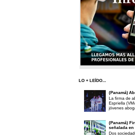
LO + LEÍDO...
(Panamá) Ab
La firma de a
Espriella (V
jóvenes abog
(Panamá) Fir
señalada en 
Dos sociedade