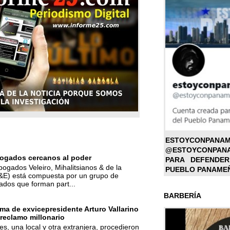
ESTOYC
@ESTOYCONPAN
ogados cercanos al poder
PARA DEFENDER
bogados Veleiro, Mihalitsianos & de la
PUEBLO PANAME
M&E) está compuesta por un grupo de
ados que forman part...
BARBERÍA
ma de exvicepresidente Arturo Vallarino
reclamo millonario
s, una local y otra extranjera, procedieron