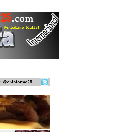
r:
@eninforme25