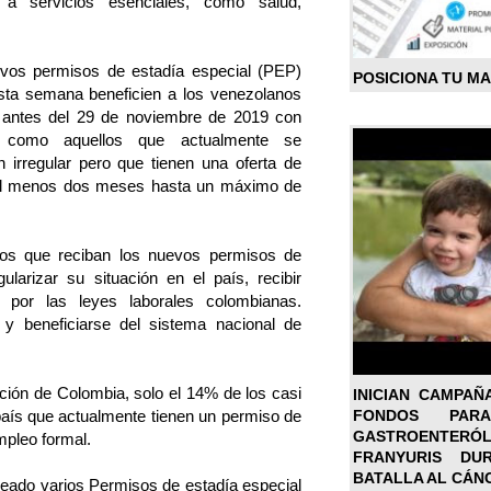
r a servicios esenciales, como salud,
vos permisos de estadía especial (PEP)
POSICIONA TU M
sta semana beneficien a los venezolanos
 antes del 29 de noviembre de 2019 con
í como aquellos que actualmente se
 irregular pero que tienen una oferta de
al menos dos meses hasta un máximo de
anos que reciban los nuevos permisos de
ularizar su situación en el país, recibir
s por las leyes laborales colombianas.
 y beneficiarse del sistema nacional de
ción de Colombia, solo el 14% de los casi
INICIAN CAMPAÑ
FONDOS PA
aís que actualmente tienen un permiso de
GASTROENTER
mpleo formal.
FRANYURIS DU
BATALLA AL CÁN
eado varios Permisos de estadía especial