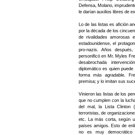
Defensa, Molano, impruden
le darían auxilios libres de e
Lo de las listas es afición a
por la década de los cincue
de rivalidades amorosas e
estadounidense, el protagoni
pro-nazis. Años después, 
personificó en Mr. Myles Fr
desabrochada intervenci
diplomático es quien puede
forma más agradable. Fre
premisa; y lo imitan sus suc
Vinieron las listas de los pe
que no cumplen con la lucha 
del mal, la Lista Clinton 
terroristas, de organizacio
etc. La más corta, según un
países amigos. Esto de enli
no es muy democrático n