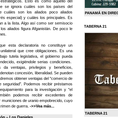
 estratégicos. Esto es como aquello del
e se ignora cuáles son los países del
 cuáles son los aliados poco aliados
PANAMÁ EN DIRE
rés especial) y cuáles los principales. Es
an a la lista. Algo así como ser semisocio
TABERNA 21
os aliados figura Afganistán. De poco le
nes.
ue esta declaratoria no constituye un
o unilateral que cree obligaciones. Es una
bajo tutela legislativa, el gobierno pueda
ndecido, exigiéndole serias condiciones.
a ventajas, privilegios y beneficios,
 denotan concesión, liberalidad. Se pueden
 Podremos obtener ventajas del “comercio de
e seguridad”. Podemos recibir préstamos
equipamiento para la investigación y “el
También podemos recibir excedentes de
r municiones de uranio empobrecido, cuyo
crimen de guerra.
->>Vea más...
TABERNA 21
ión –
Los Danieles