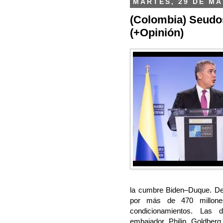
MARTES, 29 DE MA
(Colombia) Seudo
(+Opinión)
la cumbre Biden–Duque. De
por más de 470 millones
condicionamientos.
Las des
embajador Philip Goldberg 