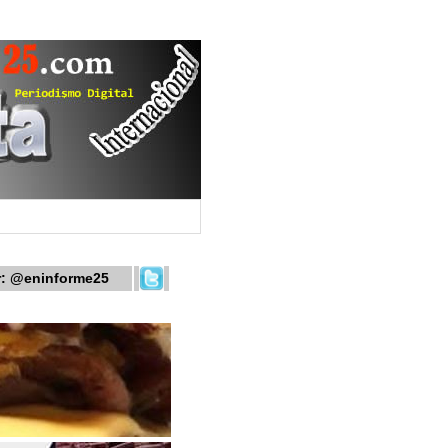
r:
@eninforme25