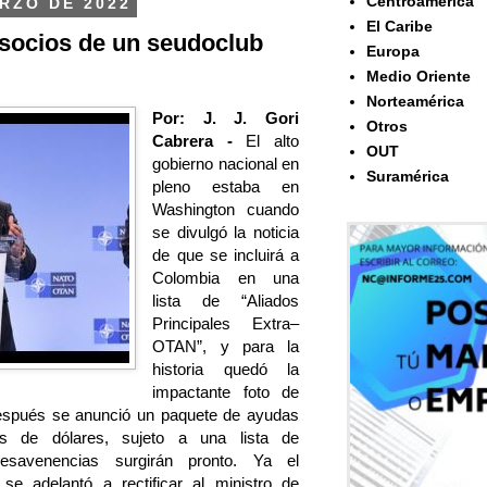
Centroamérica
RZO DE 2022
El Caribe
socios de un seudoclub
Europa
Medio Oriente
Norteamérica
Por: J. J. Gori
Otros
Cabrera -
El alto
OUT
gobierno nacional en
Suramérica
pleno estaba en
Washington cuando
se divulgó la noticia
de que se incluirá a
Colombia en una
lista de “Aliados
Principales Extra–
OTAN”, y para la
historia quedó la
impactante foto de
spués se anunció un paquete de ayudas
 de dólares, sujeto a una lista de
avenencias surgirán pronto. Ya el
se adelantó a rectificar al ministro de