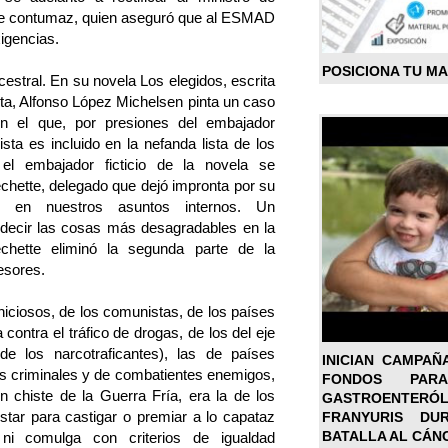
te contumaz, quien aseguró que al ESMAD
xigencias.
POSICIONA TU M
ncestral. En su novela Los elegidos, escrita
nta, Alfonso López Michelsen pinta un caso
n el que, por presiones del embajador
sta es incluido en la nefanda lista de los
el embajador ficticio de la novela se
echette, delegado que dejó impronta por su
ón en nuestros asuntos internos. Un
 decir las cosas más desagradables en la
chette eliminó la segunda parte de la
esores.
rniciosos, de los comunistas, de los países
contra el tráfico de drogas, de los del eje
(de los narcotraficantes), las de países
INICIAN CAMPAÑ
nes criminales y de combatientes enemigos,
FONDOS PA
 chiste de la Guerra Fría, era la de los
GASTROENTER
star para castigar o premiar a lo capataz
FRANYURIS DU
BATALLA AL CÁN
i comulga con criterios de igualdad