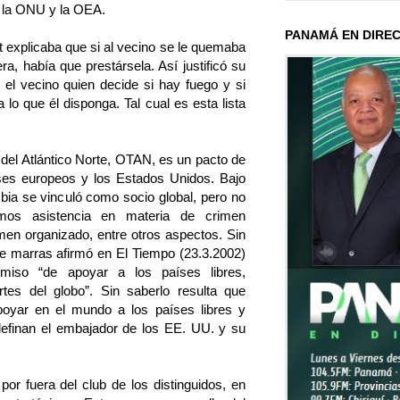
e la ONU y la OEA.
PANAMÁ EN DIRE
t explicaba que si al vecino se le quemaba
a, había que prestársela. Así justificó su
 el vecino quien decide si hay fuego y si
lo que él disponga. Tal cual es esta lista
 del Atlántico Norte, OTAN, es un pacto de
íses europeos y los Estados Unidos. Bajo
ia se vinculó como socio global, pero no
imos asistencia en materia de crimen
imen organizado, entre otros aspectos. Sin
e marras afirmó en El Tiempo (23.3.2002)
iso “de apoyar a los países libres,
tes del globo”. Sin saberlo resulta que
poyar en el mundo a los países libres y
efinan el embajador de los EE. UU. y su
por fuera del club de los distinguidos, en