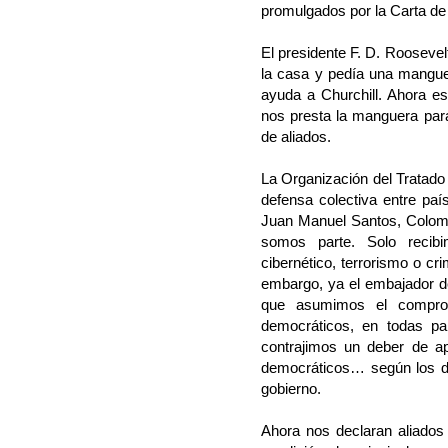
promulgados por la Carta d
El presidente F. D. Roosevel
la casa y pedía una manguer
ayuda a Churchill. Ahora es
nos presta la manguera para 
de aliados.
La Organización del Tratado
defensa colectiva entre pa
Juan Manuel Santos, Colomb
somos parte. Solo recib
cibernético, terrorismo o cr
embargo, ya el embajador d
que asumimos el comprom
democráticos, en todas par
contrajimos un deber de a
democráticos… según los d
gobierno.
Ahora nos declaran aliados 