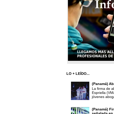
LO + LEÍDO...
(Panamá) Ab
La firma de a
Espriella (V
jóvenes abog
(Panamá) Fir
señalada en 