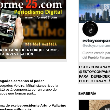
ESTOYC
@ESTOYCONPAN
PARA DEFENDER
ogados cercanos al poder
PUEBLO PANAME
bogados Veleiro, Mihalitsianos & de la
M&E) está compuesta por un grupo de
ados que forman part...
BARBERÍA
ma de exvicepresidente Arturo Vallarino
reclamo millonario