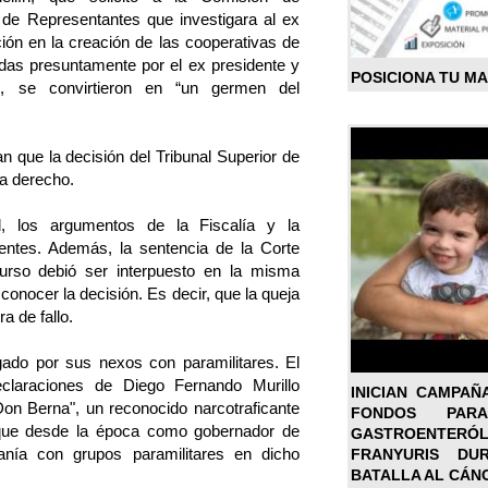
de Representantes que investigara al ex
ción en la creación de las cooperativas de
das presuntamente por el ex presidente y
POSICIONA TU M
al, se convirtieron en “un germen del
que la decisión del Tribunal Superior de
 a derecho.
l, los argumentos de la Fiscalía y la
ientes. Además, la sentencia de la Corte
urso debió ser interpuesto en la misma
 conocer la decisión. Es decir, que la queja
a de fallo.
gado por sus nexos con paramilitares. El
eclaraciones de Diego Fernando Murillo
INICIAN CAMPAÑ
on Berna", un reconocido narcotraficante
FONDOS PA
 que desde la época como gobernador de
GASTROENTER
canía con grupos paramilitares en dicho
FRANYURIS DU
BATALLA AL CÁN