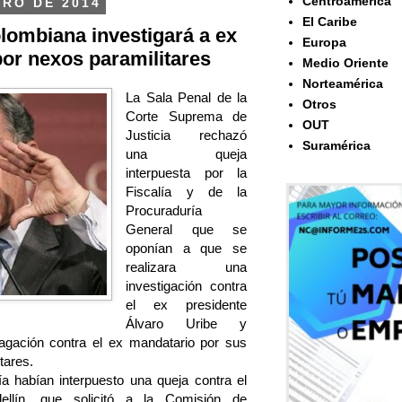
Centroamérica
ERO DE 2014
El Caribe
ombiana investigará a ex
Europa
por nexos paramilitares
Medio Oriente
Norteamérica
La Sala Penal de la
Otros
Corte Suprema de
OUT
Justicia rechazó
Suramérica
una queja
interpuesta por la
Fiscalía y de la
Procuraduría
General que se
oponían a que se
realizara una
investigación contra
el ex presidente
Álvaro Uribe y
dagación contra el ex mandatario por sus
tares.
ía habían interpuesto una queja contra el
ellín, que solicitó a la Comisión de