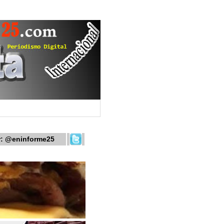
r:
@eninforme25