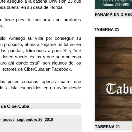
te aseguró a la cadena Univisión 23 que
sa buena" en su casa de Florida.
PANAMÁ EN DIRE
e tiene previsto radicarse con familiares
ia.
TABERNA 21
ilo! Arriesgó su vida por conseguir su
su propósito, ahora a forjarse un futuro en
 las puertas, felicidades a para él" y "me
e deseo suerte, éxitos y que se mantenga
turo ahí donde está", son algunos de los
s lectores de CiberCuba en Facebook.
los pocos cubanos, apenas cuatro, que
r de la Isla escondidos en un avión desde
 de
CiberCuba
el
jueves, septiembre 26, 2019
TABERNA 21