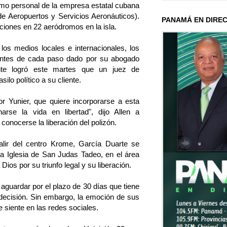
mo personal de la empresa estatal cubana
Aeropuertos y Servicios Aeronáuticos).
PANAMÁ EN DIRE
iones en 22 aeródromos en la isla.
os medios locales e internacionales, los
ntes de cada paso dado por su abogado
ente logró este martes que un juez de
silo político a su cliente.
 Yunier, que quiere incorporarse a esta
arse la vida en libertad", dijo Allen a
onocerse la liberación del polizón.
alir del centro Krome, García Duarte se
 la Iglesia de San Judas Tadeo, en el área
Dios por su triunfo legal y su liberación.
aguardar por el plazo de 30 días que tiene
a decisión. Sin embargo, la emoción de sus
e siente en las redes sociales.