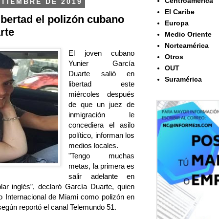
Centroamérica
PTIEMBRE DE 2019
El Caribe
ibertad el polizón cubano
Europa
rte
Medio Oriente
Norteamérica
El joven cubano
Otros
Yunier García
OUT
Duarte salió en
Suramérica
libertad este
miércoles después
de que un juez de
inmigración le
concediera el asilo
político, informan los
medios locales.
"Tengo muchas
metas, la primera es
salir adelante en
ar inglés”, declaró García Duarte, quien
to Internacional de Miami como polizón en
egún reportó el canal Telemundo 51.