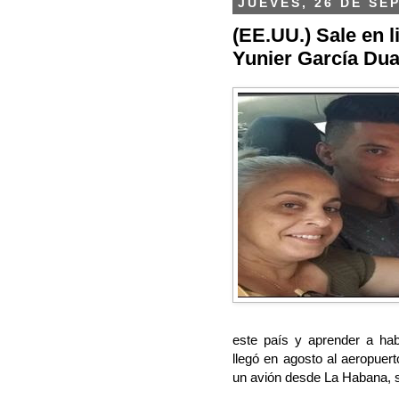
JUEVES, 26 DE SE
(EE.UU.) Sale en l
Yunier García Dua
este país y aprender a habl
llegó en agosto al aeropuer
un avión desde La Habana, s