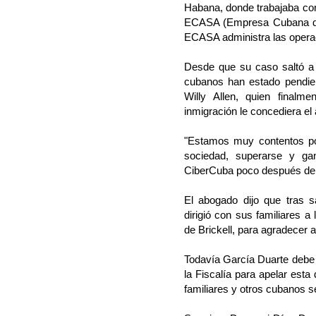
Habana, donde trabajaba co
ECASA (Empresa Cubana de 
ECASA administra las operac
Desde que su caso saltó a l
cubanos han estado pendie
Willy Allen, quien finalm
inmigración le concediera el a
"Estamos muy contentos por
sociedad, superarse y gan
CiberCuba poco después de c
El abogado dijo que tras s
dirigió con sus familiares a
de Brickell, para agradecer a 
Todavía García Duarte debe 
la Fiscalía para apelar est
familiares y otros cubanos s