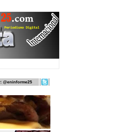
r:
@eninforme25