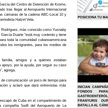
García del Centro de Detención de Krome,
do tras llegar al Aeropuerto Internacional
las cámaras de la cadena ABC-Local 10 y
POSICIONA TU M
periodista Hatzel Vela.
do Rodríguez, más conocido como Yusnaby
 García Duarte "está muy contento y tiene
para toda la comunidad cubanoamericana
 todos los inmigrantes, para los medios de
 familia, amigos y a quienes estaban
u apoyo, por la ayuda, por seguir su caso
", agrega.
s de comunicación un poco de tiempo para
uación y aclaró que dará entrevistas más
INICIAN CAMPAÑ
FONDOS PA
GASTROENTER
 escapó de Cuba en el compartimiento de
FRANYURIS DU
BATALLA AL CÁN
a compañía Swift del Aeropuerto de La