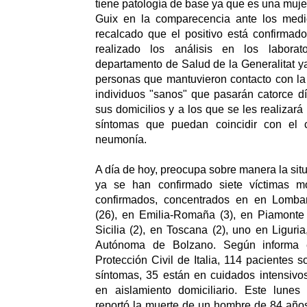
tiene patología de base ya que es una muje
Guix en la comparecencia ante los medi
recalcado que el positivo está confirmad
realizado los análisis en los laborato
departamento de Salud de la Generalitat ya
personas que mantuvieron contacto con la 
individuos "sanos" que pasarán catorce d
sus domicilios y a los que se les realizar
síntomas que puedan coincidir con el c
neumonía.
A día de hoy, preocupa sobre manera la situ
ya se han confirmado siete víctimas m
confirmados, concentrados en en Lombar
(26), en Emilia-Romaña (3), en Piamonte 
Sicilia (2), en Toscana (2), uno en Liguri
Autónoma de Bolzano. Según informa 
Protección Civil de Italia, 114 pacientes 
síntomas, 35 están en cuidados intensivo
en aislamiento domiciliario. Este lunes 
reportó la muerte de un hombre de 84 año