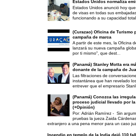
Estados Unidos normaliza emi
Estados Unidos anunció hoy que 
de visas en todas sus embajadas
funcionando a su capacidad total,
(Curazao) Oficina de Turismo 
campaña de marca
A partir de este mes, la Oficina
lanzará su nueva campaña global
por ti mismo", que dest...
(Panamá) Stanley Motta era m
donante de la campaña de Jua
Las filtraciones de conversacion
instantánea que han revelado lo
entrever que el empresario Stanl
(Panamá) Conozca las irregula
proceso judicial llevado por l
(+Opinión)
Por: Adrián Ramírez - Sin argum
pruebas la jueza Zaida Cárdena
extranjero a una pena menor para un caso juz
Incendio en templo de la India dejó 110 fa