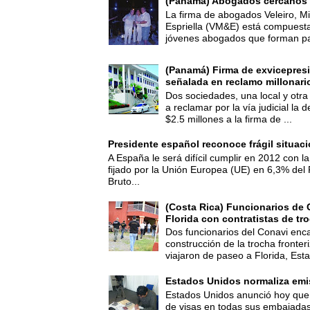
(Panamá) Abogados cercanos 
La firma de abogados Veleiro, Mi
Espriella (VM&E) está compuest
jóvenes abogados que forman par
(Panamá) Firma de exvicepresi
señalada en reclamo millonari
Dos sociedades, una local y otra
a reclamar por la vía judicial la
$2.5 millones a la firma de ...
Presidente español reconoce frágil situac
A España le será difícil cumplir en 2012 con la
fijado por la Unión Europea (UE) en 6,3% del 
Bruto...
(Costa Rica) Funcionarios de 
Florida con contratistas de tr
Dos funcionarios del Conavi enc
construcción de la trocha fronte
viajaron de paseo a Florida, Esta
Estados Unidos normaliza emi
Estados Unidos anunció hoy que 
de visas en todas sus embajadas