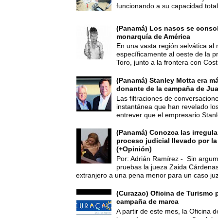
funcionando a su capacidad total,
(Panamá) Los nasos se consoli
monarquía de América
En una vasta región selvática al 
específicamente al oeste de la p
Toro, junto a la frontera con Cost.
(Panamá) Stanley Motta era m
donante de la campaña de Jua
Las filtraciones de conversacion
instantánea que han revelado lo
entrever que el empresario Stanl
(Panamá) Conozca las irregula
proceso judicial llevado por l
(+Opinión)
Por: Adrián Ramírez - Sin argum
pruebas la jueza Zaida Cárdena
extranjero a una pena menor para un caso juz
(Curazao) Oficina de Turismo 
campaña de marca
A partir de este mes, la Oficina