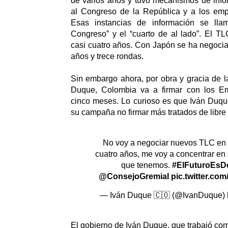
de varios años y tuvo mecanismos de inf
al Congreso de la República y a los empr
Esas instancias de información se llam
Congreso” y el “cuarto de al lado”. El T
casi cuatro años. Con Japón se ha negoci
años y trece rondas.
Sin embargo ahora, por obra y gracia de la
Duque, Colombia va a firmar con los E
cinco meses. Lo curioso es que Iván Duqu
su campaña no firmar más tratados de libre
No voy a negociar nuevos TLC en 
cuatro años, me voy a concentrar en
que tenemos.
#ElFuturoEsD
@ConsejoGremial
pic.twitter.c
— Iván Duque 🇨🇴 (@IvanDuque)
El gobierno de Iván Duque, que trabajó com