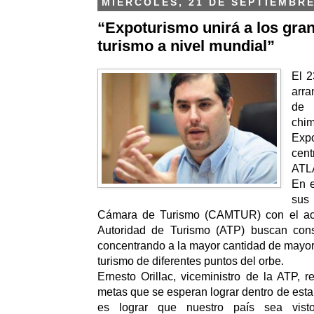
MIÉRCOLES, 21 DE SEPTIEMBRE
“Expoturismo unirá a los gra
turismo a nivel mundial”
El 2
arra
de 
chi
Exp
cen
ATL
En e
sus
Cámara de Turismo (CAMTUR) con el ac
Autoridad de Turismo (ATP) buscan cons
concentrando a la mayor cantidad de mayor
turismo de diferentes puntos del orbe.
Ernesto Orillac, viceministro de la ATP, r
metas que se esperan lograr dentro de esta 
es lograr que nuestro país sea vis