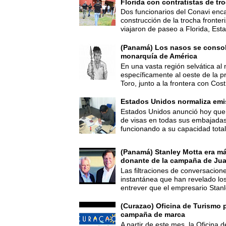
Florida con contratistas de tr
Dos funcionarios del Conavi enc
construcción de la trocha fronte
viajaron de paseo a Florida, Esta
(Panamá) Los nasos se consoli
monarquía de América
En una vasta región selvática al 
específicamente al oeste de la p
Toro, junto a la frontera con Cost.
Estados Unidos normaliza emi
Estados Unidos anunció hoy que 
de visas en todas sus embajadas
funcionando a su capacidad total,
(Panamá) Stanley Motta era m
donante de la campaña de Jua
Las filtraciones de conversacion
instantánea que han revelado lo
entrever que el empresario Stanl
(Curazao) Oficina de Turismo 
campaña de marca
A partir de este mes, la Oficina