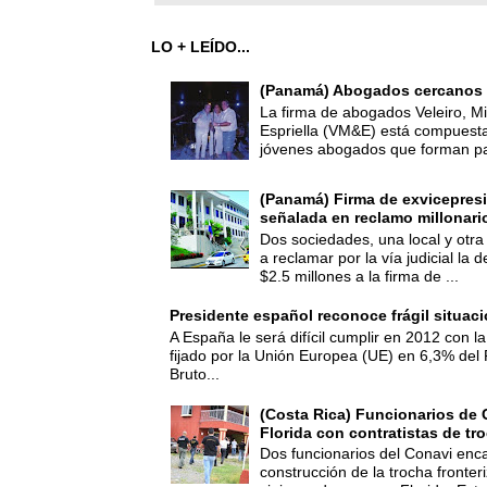
LO + LEÍDO...
(Panamá) Abogados cercanos 
La firma de abogados Veleiro, Mi
Espriella (VM&E) está compuest
jóvenes abogados que forman par
(Panamá) Firma de exvicepresi
señalada en reclamo millonari
Dos sociedades, una local y otra
a reclamar por la vía judicial la
$2.5 millones a la firma de ...
Presidente español reconoce frágil situac
A España le será difícil cumplir en 2012 con la
fijado por la Unión Europea (UE) en 6,3% del 
Bruto...
(Costa Rica) Funcionarios de 
Florida con contratistas de tr
Dos funcionarios del Conavi enc
construcción de la trocha fronte