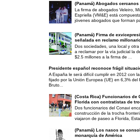
(Panamá) Abogados cercanos 
La firma de abogados Veleiro, Mi
Espriella (VM&E) está compuest
jóvenes abogados que forman par
(Panamá) Firma de exvicepresi
señalada en reclamo millonari
Dos sociedades, una local y otra
a reclamar por la vía judicial la
$2.5 millones a la firma de ...
Presidente español reconoce frágil situac
A España le será difícil cumplir en 2012 con la
fijado por la Unión Europea (UE) en 6,3% del 
Bruto...
(Costa Rica) Funcionarios de 
Florida con contratistas de tr
Dos funcionarios del Conavi enc
construcción de la trocha fronte
viajaron de paseo a Florida, Esta
(Panamá) Los nasos se consoli
monarquía de América